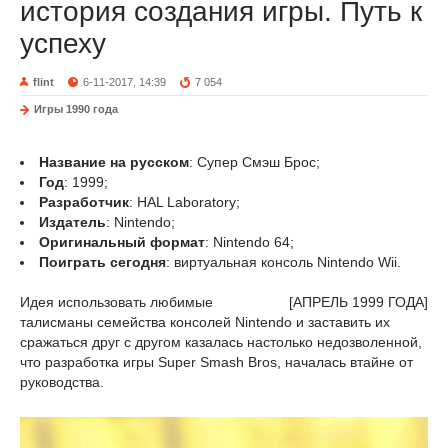
история создания игры. Путь к
успеху
flint
6-11-2017, 14:39
7 054
Игры 1990 года
Название на русском
: Супер Смэш Брос;
Год
: 1999;
Разработчик
: HAL Laboratory;
Издатель
: Nintendo;
Оригинальный формат
: Nintendo 64;
Поиграть сегодня
: виртуальная консоль Nintendo Wii.
Идея использовать любимые
[АПРЕЛЬ 1999 ГОДА]
талисманы семейства консолей Nintendo и заставить их
сражаться друг с другом казалась настолько недозволенной,
что разработка игры Super Smash Bros, началась втайне от
руководства.