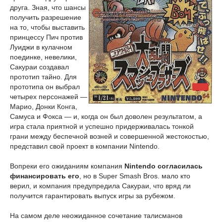
друга. Зная, что шансы
получить разрешение
на то, чтобы выставить
принцессу Пич против
Луиджи в кулачном
поединке, невелики,
Сакураи создавал
прототип тайно. Для
прототипа он выбрал
четырех персонажей —
Марио, Донки Конга,
Самуса и Фокса — и, когда он был доволен результатом, а
игра стала приятной и успешно придерживалась тонкой
грани между беспечной возней и совершенной жестокостью,
представил свой проект в компании Nintendo.
Вопреки его ожиданиям компания
Nintendo согласилась
финансировать его
, но в Super Smash Bros. мало кто
верил, и компания предупредила Сакураи, что вряд ли
получится гарантировать выпуск игры за рубежом.
На самом деле неожиданное сочетание талисманов