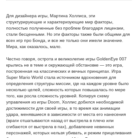
Для дизайнера игры, Мартина Холлиса, эти
структурирующие и характеризующие мир факторы,
полностью полученные без проблем благодаря лицензии,
стали бесценными. Но эти факторы также были общими для
всех игр про Бонда, и все же только они имели значение.
Мира, как оказалось, мало.
Честно говоря, острота и великолепие игры GoldenEye 007
крылись не в теме и окружающей обстановке — это игра,
построенная на классических и вечных принципах. Игра
Super Mario World стала источником вдохновения для
определения структуры миссии, где на каждом уровне было
несколько целей, сложность которых повышалась по мере
того, как росла сложность уровней. Копируя схему
управления из игры Doom, Холлис добился необходимой
достижимости для своей игры, в то время как анимации
удара, менявшиеся в зависимости от места его нанесения
(враги отшатываются назад от выстрела в плечо или
сгибаются от выстрела в пах), добавление невинных
персонажей, которых нельзя убивать, и режим прицеливания