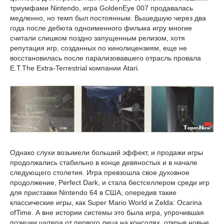
триумфами Nintendo, игра GoldenEye 007 продавалась
медленно, но темп был постоянным. Вышедшую через два
года после дебюта одноименного фильма игру многие
считали слишком поздно запущенным релизом, хотя
репутация игр, созданных по кинолицензиям, еще не
восстановилась после парализовавшего отрасль провала
E.T.The Extra-Terrestrial компании Atari.
Однако слухи возымели больший эффект, и продажи игры
продолжались стабильно в конце девяностых и в начале
следующего столетия. Игра превзошла свое духовное
продолжение, Perfect Dark, и стала бестселлером среди игр
для приставки Nintendo 64 в США, опередив такие
классические игры, как Super Mario World и Zelda: Ocarina
ofTime. А вне истории системы это была игра, упрочившая
позиции шутера от первого лица на консолях, открыв новые