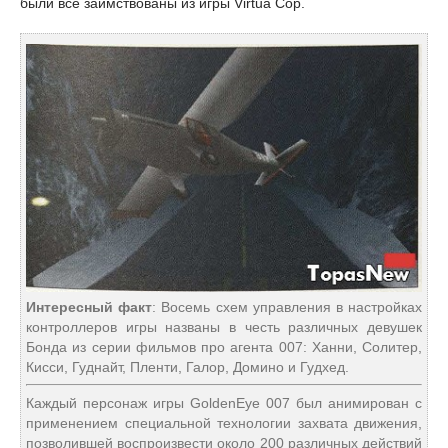
были все заимствованы из игры Virtua Сор.
Интересный факт
: Восемь схем управления в настройках
контроллеров игры названы в честь различных девушек
Бонда из серии фильмов про агента 007: Ханни, Солитер,
Кисси, Гуднайт, Пленти, Галор, Домино и Гудхед.
Каждый персонаж игры GoldenEye 007 был анимирован с
применением специальной технологии захвата движения,
позволившей воспроизвести около 200 различных действий