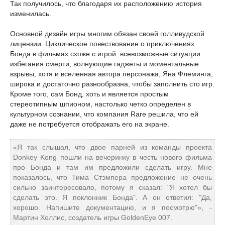
Так получилось, что благодаря их расположению история
изменилась.
Основной дизайн игры многим обязан своей голливудской
лицензии. Циклическое повествование о приключениях
Бонда в фильмах схоже с игрой: всевозможные ситуации
избегания смерти, волнующие гаджеты и моментальные
взрывы, хотя и вселенная автора персонажа, Яна Флеминга,
широка и достаточно разнообразна, чтобы заполнить сто игр.
Кроме того, сам Бонд, хоть и является простым
стереотипным шпионом, настолько четко определен в
культурном сознании, что компания Rare решила, что ей
даже не потребуется отображать его на экране.
«Я так слышал, что двое парней из команды проекта
Donkey Kong пошли на вечеринку в честь нового фильма
про Бонда и там им предложили сделать игру. Мне
показалось, что Тима Стэмпера предложение не очень
сильно заинтересовало, потому я сказал: "Я хотел бы
сделать это. Я поклонник Бонда". А он ответил: "Да,
хорошо. Напишите документацию, и я посмотрю"», -
Мартин Холлис, создатель игры GoldenEye 007.