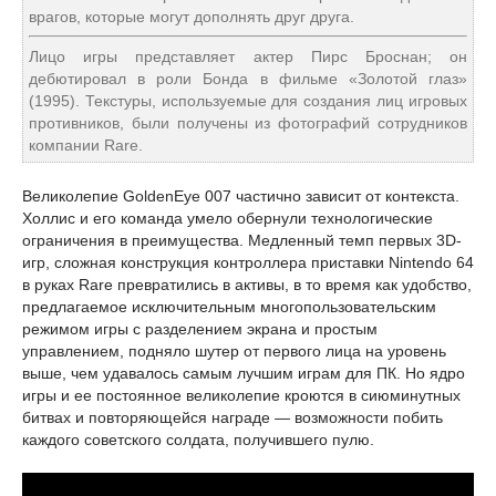
врагов, которые могут дополнять друг друга.
Лицо игры представляет актер Пирс Броснан; он
дебютировал в роли Бонда в фильме «Золотой глаз»
(1995). Текстуры, используемые для создания лиц игровых
противников, были получены из фотографий сотрудников
компании Rare.
Великолепие GoldenEye 007 частично зависит от контекста.
Холлис и его команда умело обернули технологические
ограничения в преимущества. Медленный темп первых 3D-
игр, сложная конструкция контроллера приставки Nintendo 64
в руках Rare превратились в активы, в то время как удобство,
предлагаемое исключительным многопользовательским
режимом игры с разделением экрана и простым
управлением, подняло шутер от первого лица на уровень
выше, чем удавалось самым лучшим играм для ПК. Но ядро
игры и ее постоянное великолепие кроются в сиюминутных
битвах и повторяющейся награде — возможности побить
каждого советского солдата, получившего пулю.