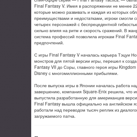
Final Fantasy V. Имея в распоряжении не менее 
которые можно развивать и каждая из которых об
преимуществами и недостатками, игроки смогли с
четырех персонажей с беспрецедентной гибкостью
сильно влияя на ритм и скорость сражений. В жа
система профессий позволила игрокам Final Fanta
предпочтений.
С игры Final Fantasy V началась карьера Тэцуи Н
монстров для пятой версии игры, перешел к созд
Fantasy VII до Соры, главного героя игры Kingdo
Disney с многомиллионными прибылями.
После выпуска игры в Японии началась работа над
завершению, компания Square-Enix решила, что и
выпустила разработанную для американцев версию 
Final Fantasy вышла официально на английском я
работали над переводом тысяч реплик из диалогов
загружаемого патча.