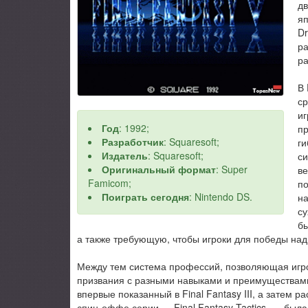
дв
яп
Dr
ра
ра
В 
с
иг
Год
: 1992;
пр
Разработчик
: Squaresoft;
ги
Издатель
: Squaresoft;
си
Оригинальный формат
: Super
ве
Famicom;
по
Поиграть сегодня
: Nintendo DS.
на
су
бы
а также требующую, чтобы игроки для победы над 
Между тем система профессий, позволяющая игр
призвания с разными навыками и преимуществами
впервые показанный в Final Fantasy III, а затем
спин-оффе серии — Final Fantasy Tactics, — была