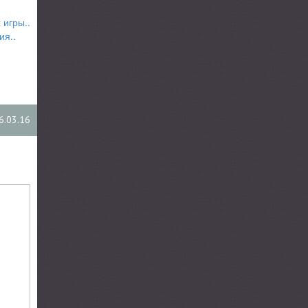
 игры..
ия..
6.03.16