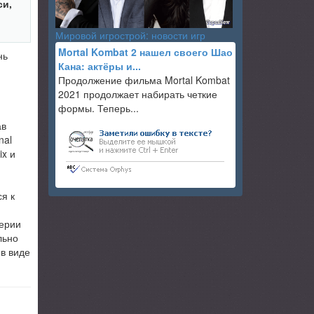
си,
Мировой игрострой: новости игр
Mortal Kombat 2 нашел своего Шао
нь
Кана: актёры и...
Продолжение фильма Mortal Kombat
2021 продолжает набирать четкие
формы. Теперь...
ав
nal
ix и
я к
серии
льно
 в виде