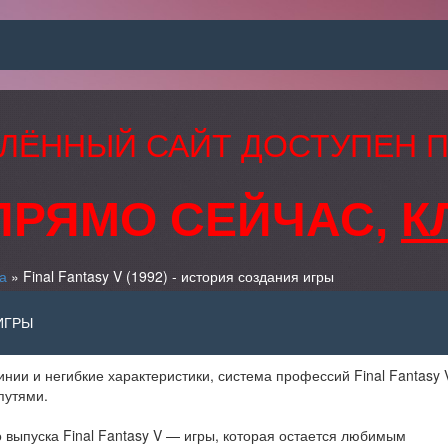
ЛЁННЫЙ САЙТ ДОСТУПЕН 
ПРЯМО СЕЙЧАС,
К
а
» Final Fantasy V (1992) - история создания игры
 ИГРЫ
нии и негибкие характеристики, система профессий Final Fantasy 
путями.
 выпуска Final Fantasy V — игры, которая остается любимым