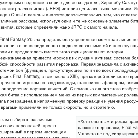
ухмерным введением в серию для ее создателя, Хиронобу Сакагути
онских ролевых играх (JRPG) история ценилась выше механики. И
agon Quest и легионы аналогов довольствовались тем, что сплетал
зличные рассказы, используя одни и те же основные элементы бит
звития, которые определили жанр JRPG с самого начала.
Final Fantasy Убыла представлена упрощенная сюжетная линия по
равнению с непосредственно предшествовавшими ей и последующ
рами и предлагалась вместо этого функциональная история,
едназначенная привести игроков к их лучшим активам: системе бо
бкой способности развития персонажа. Первая знакомила с активн
стемой боя (функцией, присутствующей почти во всех последующ
рсиях Final Fantasy, в том числе в XIII), при которой количество вр
траченное игроком на ввод команды, становилось фактором, вли
 определение порядка движений. С помощью одного этого изобре
хая битва с использованием меню из первых компьютерных ролевы
ла превращена в напряженную проверку реакции и умения рассуж
врагами применяли не только скорость, но и стратегию.
окам выбирать различные
«Хотя опытным игрокам нрав
 своих персонажей, проект,
сложные персонажи, Final Fa
 расширенный в первом настоящем
V просто не под силу игрока
 развита и пересмотрена для игры