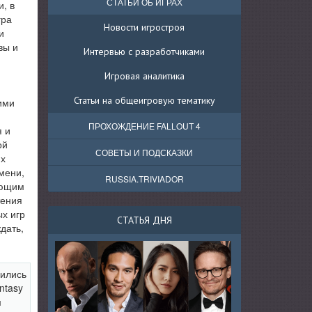
СТАТЬИ ОБ ИГРАХ
, в
гра
Новости игростроя
и
вы и
Интервью с разработчиками
Игровая аналитика
Статьи на общеигровую тематику
ими
ПРОХОЖДЕНИЕ FALLOUT 4
я и
ой
СОВЕТЫ И ПОДСКАЗКИ
их
емени,
RUSSIA.TRIVIADOR
яющим
тения
х игр
СТАТЬЯ ДНЯ
дать,
ились
ntasy
м