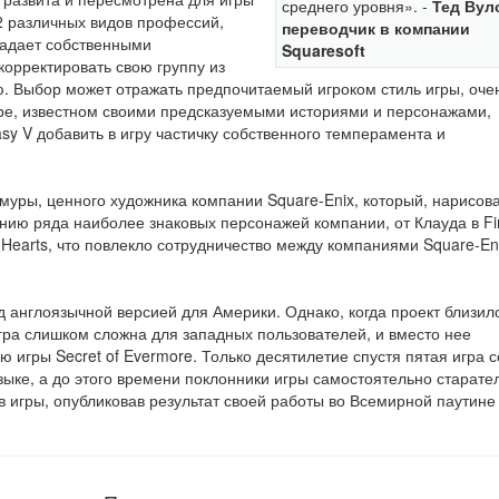
среднего уровня». -
Тед Вул
22 различных видов профессий,
переводчик в компании
ладает собственными
Squaresoft
корректировать свою группу из
. Выбор может отражать предпочитаемый игроком стиль игры, оче
нре, известном своими предсказуемыми историями и персонажами,
sy V добавить в игру частичку собственного темперамента и
омуры, ценного художника компании Square-Enix, который, нарисов
анию ряда наиболее знаковых персонажей компании, от Клауда в Fi
m Hearts, что повлекло сотрудничество между компаниями Square-En
 англоязычной версией для Америки. Однако, когда проект близилс
гра слишком сложна для западных пользователей, и вместо нее
игры Secret of Evermore. Только десятилетие спустя пятая игра 
зыке, а до этого времени поклонники игры самостоятельно старате
 игры, опубликовав результат своей работы во Всемирной паутине