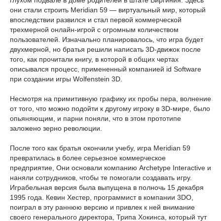
глухом подвале в доме родителей в штате Виргиния. Здесь
они стали строить Meridian 59 — виртуальный мир, который
впоследствии развился и стал первой коммерческой
трехмерной онлайн-игрой с огромным количеством
пользователей. Изначально планировалось, что игра будет
двухмерной, но братья решили написать 3D-движок после
того, как прочитали книгу, в которой в общих чертах
описывался процесс, примененный компанией id Software
при создании игры Wolfenstein 3D.
Несмотря на примитивную графику их пробы пера, волнение
от того, что можно подойти к другому игроку в 3D-мире, было
опьяняющим, и парни поняли, что в этом прототипе
заложено зерно революции.
После того как братья окончили учебу, игра Meridian 59
превратилась в более серьезное коммерческое
предприятие, Они основали компанию Archetype Interactive и
наняли сотрудников, чтобы те помогали создавать игру.
Играбельная версия была выпущена в полночь 15 декабря
1995 года. Кевин Хестер, программист в компании 3DO,
поиграл в эту раннюю версию и привлек к ней внимание
своего генерального директора, Трипа Хокинса, который тут