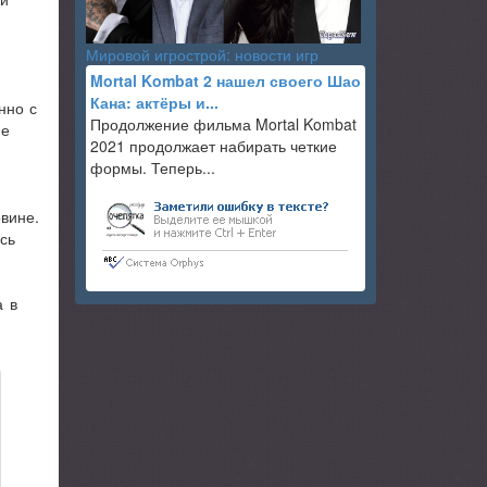
Мировой игрострой: новости игр
Mortal Kombat 2 нашел своего Шао
Кана: актёры и...
нно с
Продолжение фильма Mortal Kombat
ие
2021 продолжает набирать четкие
формы. Теперь...
вине.
сь
а в