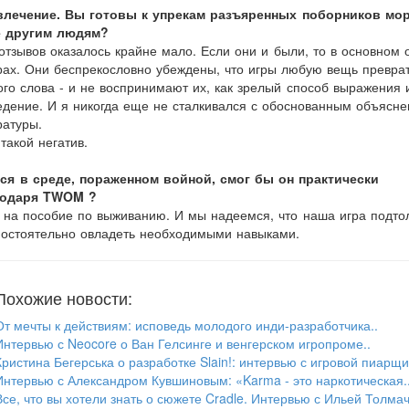
азвлечение. Вы готовы к упрекам разъяренных поборников мо
ре другим людям?
отзывов оказалось крайне мало. Если они и были, то в основном 
рах. Они беспрекословно убеждены, что игры любую вещь преврат
го слова - и не воспринимают их, как зрелый способ выражения 
едение. И я никогда еще не сталкивался с обоснованным объясне
ратуры.
такой негатив.
ся в среде, пораженном войной, смог бы он практически
годаря TWOM ?
 на пособие по выживанию. И мы надеемся, что наша игра подто
мостоятельно овладеть необходимыми навыками.
Похожие новости:
От мечты к действиям: исповедь молодого инди-разработчика..
Интервью с Neocore о Ван Гелсинге и венгерском игропроме..
Кристина Бегерська о разработке Slain!: интервью с игровой пиарщи
Интервью с Александром Кувшиновым: «Karma - это наркотическая.
Все, что вы хотели знать о сюжете Cradle. Интервью с Ильей Толма