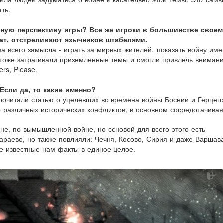
ть.
ную перспективу игры? Все же игроки в большинстве своем
ат, отстреливают язычников штабелями.
ва всего замысла - играть за мирных жителей, показать войну име
е тоже затрагивали приземленные темы и смогли привлечь вниман
rs, Please.
сли да, то какие именно?
рочитали статью о уцелевших во времена войны Боснии и Герцего
 различных исторических конфликтов, в основном сосредотачивая
, по вымышленной войне, но основой для всего этого есть
араево, но также повлияли: Чечня, Косово, Сирия и даже Варшав
е известные нам факты в единое целое.