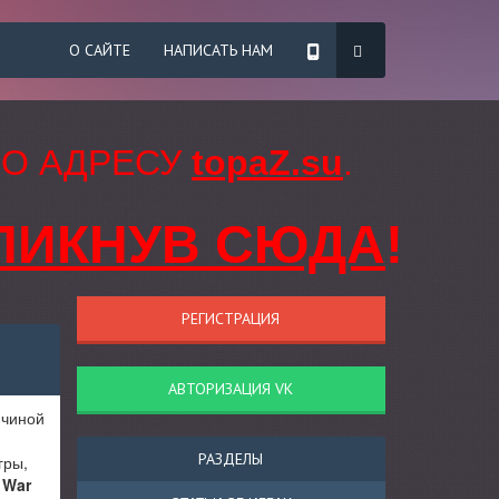
О САЙТЕ
НАПИСАТЬ НАМ
ПО АДРЕСУ
topaZ.su
.
ЛИКНУВ СЮДА
!
РЕГИСТРАЦИЯ
АВТОРИЗАЦИЯ VK
ичиной
РАЗДЕЛЫ
гры,
 War