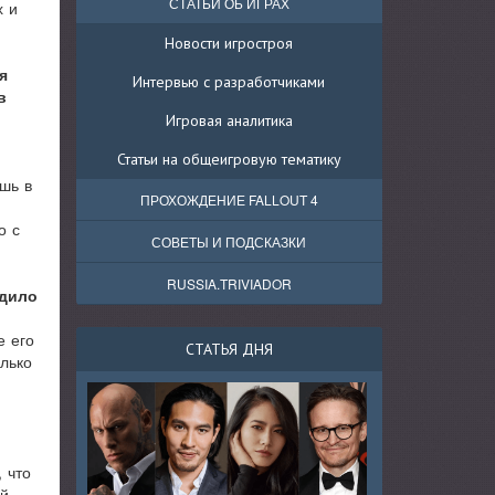
СТАТЬИ ОБ ИГРАХ
х и
Новости игростроя
я
Интервью с разработчиками
в
Игровая аналитика
Статьи на общеигровую тематику
шь в
ПРОХОЖДЕНИЕ FALLOUT 4
о с
СОВЕТЫ И ПОДСКАЗКИ
RUSSIA.TRIVIADOR
удило
е его
СТАТЬЯ ДНЯ
лько
 что
ый