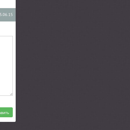
5.06.15
вить