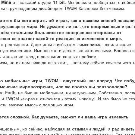
 Mine
от польской студии
11 bit
. Мы решили пообщаться о война
гры с руководящим дизайнером TWoM Каспером Квятковским.
 хотел бы поговорить об играх, как о важном способ познани
кружающего мира. Не думаете ли вы, что современные игры 
воём тотальном большинстве совершенно оторваны от
нно не хватает какой-то реакции на изменения в мире.
от реальности. Даже игры с избытком символизма так или иначе
 устремлениям. Именно это и делает их интересными. Вопрос ли
и каков их вклад в раскрытие важных проблем.
м, но их нам никогда не хватит, - поэтому сейчас хочется чего-т
но мобильные игры, TWOM - ощутимый шаг вперед. Что поб
зменение мировоззрения, или же просто вы повзрослели?
e Earth, не был ни мобильным, ни казуальным. Собственно, посл
и TWOM как-раз и относится к этому "новому". И это было не сто
ести важную мысль с помощью игры.
тся сложной. Как думаете, сможет ли ваша игра изменить
нциозным, но сейчас, наблюдая за отзывами людей, я рад видеть,
вила людей задуматься о войне и касательно этой темы. Это сам