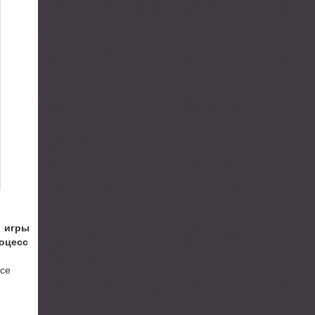
и игры
роцесс
все