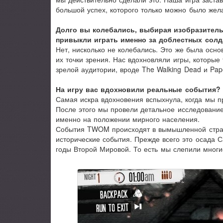
большой успех, которого только можно было жела
Долго вы колебались, выбирая изобразитель
привыкли играть именно за доблестных солд
Нет, нисколько не колебались. Это же была осно
их точки зрения. Нас вдохновляли игры, которы
зрелой аудитории, вроде The Walking Dead и Pape
На игру вас вдохновили реальные события? Е
Самая искра вдохновения вспыхнула, когда мы п
После этого мы провели детальное исследование
именно на положении мирного населения.
События TWOM происходят в вымышленной стране
исторические события. Прежде всего это осада С
годы Второй Мировой. То есть мы слепили многи