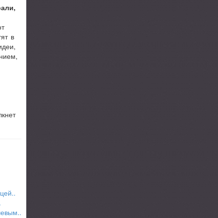
рали,
от
ят в
идеи,
нием,
лкнет
цей..
.
чевым..