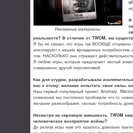
of
и
Я
о
Рекламные материалы:
с
реальности? В отличие от TWOM, им существе
Я бы не сказал, что игры так ВООБЩЕ оторваны 
апеллируют к нашим врожденных потребностям и
том, НАСКОЛЬКО они отражают действительность 
Я люблю игры, которые предлагают чистый эскапиз
совершенно другой перспективой.
Как для студии, разрабатывала исключитель
вас к этому: желание испытать свои силы, и
Наш первый популярный проект, Anomaly: Warzon
появления мы постоянно пробовали что-то новое 
желание разнообразия, сколько потребность дон
Несмотря на скромную внешность, TWOM каже
человеческое восприятие войны?
До релиза игры нам это казалось довольно прете
мы действительно сделали это. Наша игра заста