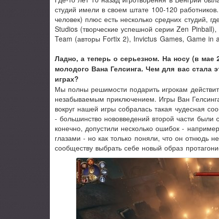
студий имели в своем штате 100-120 работников
человек) плюс есть несколько средних студий, гд
Studios (творческие успешной серии Zen Pinball
Team (авторы Fortix 2), Invictus Games, Game in 
Ладно, а теперь о серьезном. На носу (в мае
молодого Вана Гелсинга. Чем для вас стала 
играх?
Мы полны решимости подарить игрокам действите
незабываемым приключением. Игры Ван Гелсинга
вокруг нашей игры собралась такая чудесная со
- большинство нововведений второй части были 
конечно, допустили несколько ошибок - наприм
глазами - но как только поняли, что он отнюдь н
сообществу выбрать себе новый образ протагони