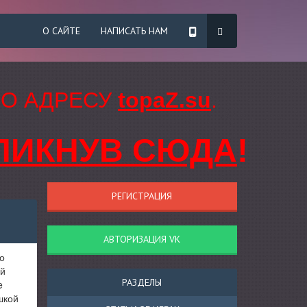
О САЙТЕ
НАПИСАТЬ НАМ
ПО АДРЕСУ
topaZ.su
.
ЛИКНУВ СЮДА
!
РЕГИСТРАЦИЯ
АВТОРИЗАЦИЯ VK
о
ий
РАЗДЕЛЫ
e
ушкой