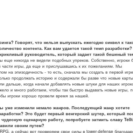
синга? Говорят, что нельзя выпускать ежегодно сиквел к так
личество контента. Как вам удается такой темп разработки?
крикливый руководитель, который задает такой бешеный те
 мы еще никогда не видели подобных упреков. Собственно, игроки 
й части игры, да еще и прислушавшись к их пожеланиям. Мы
ом на эпизодичность - то есть, сначала мы создать в первой игр
 только продолжать историю и содержали бы разве что новые карты
ли дальше, когда начали добавлять новые штуки для наших игроко
жело и много работаем, чтобы так быстро выдавать новые игры, 
обы игроки хорошо провели время за нашей.
вы уже изменили немало жанров. Последующий жанр хотите
 наработки? Это будет первый венгерский шутер, который по
 чудесную сценарную работу, попробуете затмить славу Tellt
равили своим путем?
n-RPG, а сейчас вот проверяем свои силы в tower-defense благодар