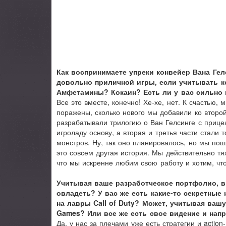
Как воспринимаете упреки конвейер Вана Гел
довольно приличной игры, если учитывать ко
Амфетамины? Кокаин? Есть ли у вас сильно 
Все это вместе, конечно! Хе-хе, нет. К счастью,
поражены, сколько нового мы добавили ко второ
разрабатывали трилогию о Ван Гелсинге с прицел
игроладу основу, а вторая и третья части стали
монстров. Ну, так оно планировалось, но мы пош
это совсем другая история. Мы действительно тя
что мы искренне любим свою работу и хотим, чт
Учитывая ваше разработческое портфолио, 
овладеть? У вас же есть какие-то секретные
на лавры Call of Duty? Может, учитывая вашу
Games? Или все же есть свое видение и нап
Да, у нас за плечами уже есть стратегии и actio