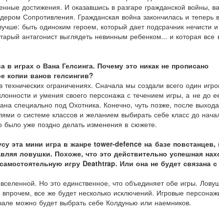
нные достижения. И оказавшись в разгаре гражданской войны, в
дером Сопротивления. Гражданская война закончилась и теперь 
лучше: быть одиноким героем, который дает подсрачник нечисти и
старый антагонист выглядеть невинным ребенком... и которая все
а в играх о Вана Гелсинга. Почему это никак не прописано
е копии ванов гелсингив?
в технических ограничениях. Сначала мы создали всего один игро
клонности и умения своего персонажа с течением игры, а не до е
ана специально под Охотника. Конечно, чуть позже, после выход
ями о системе классов и желанием выбирать себе класс до нача
о было уже поздно делать изменения в сюжете.
у эта мини игра в жанре tower-defence на базе повстанцев, 
вляя ловушки. Похоже, что это действительно успешная нах
амостоятельную игру Deathtrap. Или она не будет связана с
 вселенной. Но это единственное, что объединяет обе игры. Лову
 впрочем, все же будет несколько исключений. Игровые персонаж
ачале можно будет выбрать себе Колдунью или наемников.