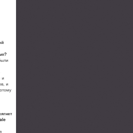
ой
мп?
были
е
 и
в, и
потому
сягнет
ale
я