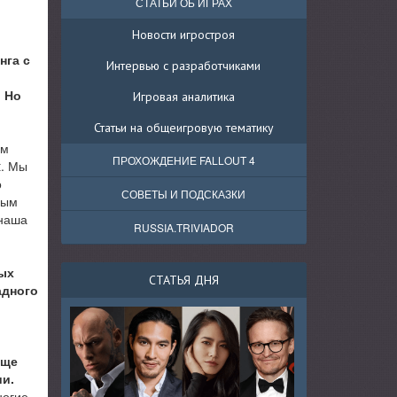
СТАТЬИ ОБ ИГРАХ
Новости игростроя
нга с
Интервью с разработчиками
. Но
Игровая аналитика
Статьи на общеигровую тематику
ым
ПРОХОЖДЕНИЕ FALLOUT 4
t. Мы
о
СОВЕТЫ И ПОДСКАЗКИ
ным
 наша
RUSSIA.TRIVIADOR
мых
СТАТЬЯ ДНЯ
адного
еще
и.
ногие