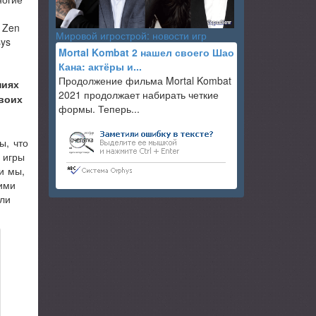
 Zen
Мировой игрострой: новости игр
sys
Mortal Kombat 2 нашел своего Шао
Кана: актёры и...
Продолжение фильма Mortal Kombat
ниях
2021 продолжает набирать четкие
своих
формы. Теперь...
ы, что
 игры
и мы,
ими
или