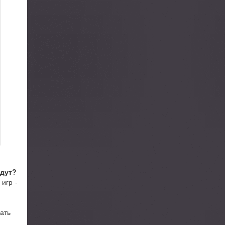
ждут?
игр -
ать