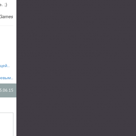
. ;)
 Games
цей..
чевым..
5.06.15