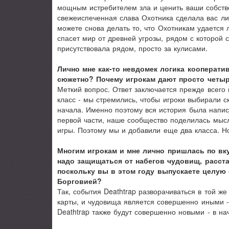
мощным истребителем зла и ценить ваши собстве
свежеиспеченная слава Охотника сделала вас ли
можете снова делать то, что Охотникам удается 
спасет мир от древней угрозы, рядом с которой 
присутствовала рядом, просто за кулисами.
Лично мне как-то невдомек логика кооператив
сюжетно? Почему игрокам дают просто четыр
Меткий вопрос. Ответ заключается прежде всего 
класс - мы стремились, чтобы игроки выбирали с
начала. Именно поэтому вся история была напис
первой части, наше сообщество поделилась мысл
игры. Поэтому мы и добавили еще два класса. Н
Многим игрокам и мне лично пришлась по вкус
надо защищаться от набегов чудовищ, расста
поскольку вы в этом году выпускаете целую с
Борговией?
Так, события Deathtrap разворачиваться в той же
карты, и чудовища является совершенно иными -
Deathtrap также будут совершенно новыми - в н