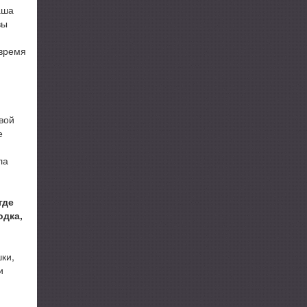
аша
вы
 время
вой
е
а
ла
где
одка,
шки,
и