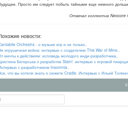
будущее. Просто им следует побыть тайными еще немного дольше
Отвечал коллектив Neocore
Похожие новости:
antabile Orchestra - о музыке игр и не только..
Не игрушечная война: интервью с создателем This War of Mine..
От мечты к действиям: исповедь молодого инди-разработчика..
Кристина Бегерська о разработке Slain!: интервью с игровой пиарщи
Интервью с разработчиком Insomnia..
Все, что вы хотели знать о сюжете Cradle. Интервью с Ильей Толма
0