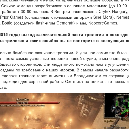
. Сейчас команды разработчиков в основном маленькие (до 10-20
е работает 30-60 человек. В Венгрии расположены Crytek Hungary,
), Prior Games (основанные ключевыми авторами Sine Mora), Neme
a Bottle (создатели flash-игры Gemcraft) и мы, NeocoreGames.
 2015 года) выход заключительной части трилогии о похожде
эта трилогия и каких ошибок вы не повторите в следующих 
льно бомбезное окончание трилогии. И для нас самих это было
 - пока самые успешные творения нашей студии, и мы очень рад
общество сторонников. Эти люди много помогали нам в улучшении
созданы по требованию наших игроков. В самом начале разработк
ер сделали главного героя анимешным Блондинчиком со сверкающ
е подходит для серьезной работы Охотника на нечисть, то позвол
ста.