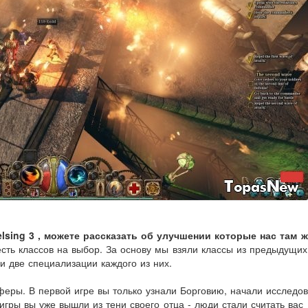
elsing 3 , можете рассказать об улучшении которые нас там 
сть классов на выбор. За основу мы взяли классы из предыдущих 
и две специализации каждого из них.
феры. В первой игре вы только узнали Борговию, начали исследов
игры вы уже вышли из тени своего отца - люди стали считать вас