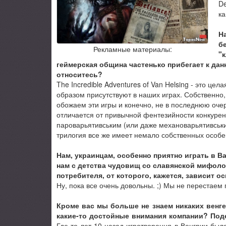
De
ка
Н
б
Рекламные материалы:
"
геймерская община частенько прибегает к данн
относитесь?
The Incredible Adventures of Van Helsing - это ц
образом присутствуют в наших играх. Собственно,
обожаем эти игры и конечно, не в последнюю оче
отличается от привычной фентезийности конкурен
пароварьятивським (или даже механоварьятивськи
трилогия все же имеет немало собственных особе
Нам, украинцам, особенно приятно играть в В
нам с детства чудовищ со славянской мифоло
потребителя, от которого, кажется, зависит 
Ну, пока все очень довольны. ;) Мы не перестаем
Кроме вас мы больше не знаем никаких венге
какие-то достойные внимания компании? Под
Где-то лет 10 назад игротворення в Венгрии бы