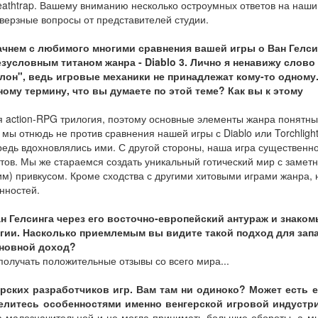
athtrap. Вашему вниманию несколько остроумных ответов на наши
верзные вопросы от представителей студии.
ачнем с любимого многими сравнения вашей игры о Ван Гелси
езусловным титаном жанра - Diablo 3. Лично я ненавижу слово
клон", ведь игровые механики не принадлежат кому-то одному
ому термину, что вы думаете по этой теме? Как вы к этому
елая action-RPG трилогия, поэтому основные элементы жанра понятн
 мы отнюдь не против сравнения нашей игры с Diablo или Torchligh
редь вдохновлялись ими. С другой стороны, наша игра существенн
тов. Мы же стараемся создать уникальный готический мир с замет
м) привкусом. Кроме сходства с другими хитовыми играми жанра,
нностей.
ан Гелсинга через его восточно-европейский антураж и знако
гии. Насколько приемлемым вы видите такой подход для зап
основной доход?
 получать положительные отзывы со всего мира...
рских разработчиков игр. Вам там ни одиноко? Может есть 
елитесь особенностями именно венгерской игровой индустри
ла малозначительной и не могла принимать большие обороты, а м