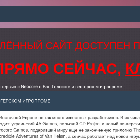
ЛЁННЫЙ САЙТ ДОСТУПЕН 
ПРЯМО СЕЙЧАС,
К
тервью с Neocore о Ван Гелсинге и венгерском игропроме
ЕНГЕРСКОМ ИГРОПРОМЕ
Восточной Европе не так много известных разработчиков. В их числ
одит: украинский 4А Games, польский CD Project и новый венгерск
eocore Games, подаривший миру еще не законченную трилогию Th
credible Adventures of Van Helsin, а сейчас работает над новой игр