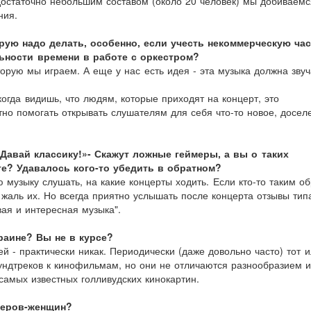
остаточно небольшим составом (около 20 человек) мы добиваемс
ния.
орую надо делать, особенно, если учесть некоммерческую ча
ьности времени в работе с оркестром?
торую мы играем. А еще у нас есть идея - эта музыка должна звуч
огда видишь, что людям, которые приходят на концерт, это
тно помогать открывать слушателям для себя что-то новое, досел
 Давай классику!»- Скажут ложные геймеры, а вы о таких
те? Удавалось кого-то убедить в обратном?
ю музыку слушать, на какие концерты ходить. Если кто-то таким о
 жаль их. Но всегда приятно услышать после концерта отзывы типа
ивая и интересная музыка".
раине? Вы не в курсе?
й - практически никак. Периодически (даже довольно часто) тот 
аундтреков к кинофильмам, но они не отличаются разнообразием и
самых известных голливудских кинокартин.
меров-женщин?