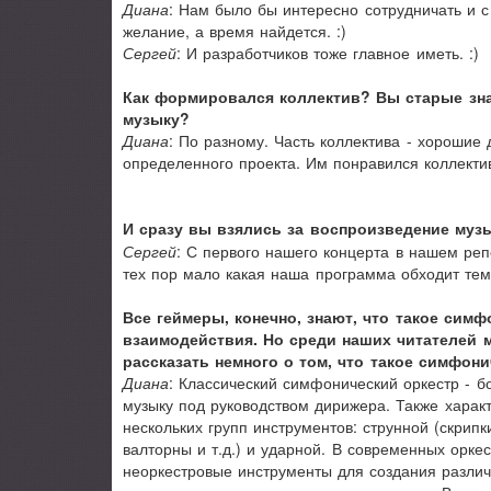
Диана
: Нам было бы интересно сотрудничать и с
желание, а время найдется. :)
Сергей
: И разработчиков тоже главное иметь. :)
Как формировался коллектив? Вы старые зна
музыку?
Диана
: По разному. Часть коллектива - хорошие 
определенного проекта. Им понравился коллектив
И сразу вы взялись за воспроизведение музы
Сергей
: С первого нашего концерта в нашем реп
тех пор мало какая наша программа обходит тем
Все геймеры, конечно, знают, что такое сим
взаимодействия. Но среди наших читателей 
рассказать немного о том, что такое симфон
Диана
: Классический симфонический оркестр - б
музыку под руководством дирижера. Также харак
нескольких групп инструментов: струнной (скрипк
валторны и т.д.) и ударной. В современных орке
неоркестровые инструменты для создания различ