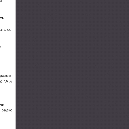
я
сть
ать со
е
бразом
: "А я
или
 редко