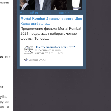
иметь
Мировой игрострой: новости игр
Mortal Kombat 2 нашел своего Шао
Кана: актёры и...
Продолжение фильма Mortal Kombat
2021 продолжает набирать четкие
формы. Теперь...
ss
. И с
ют
рубы,
ругие
ает в