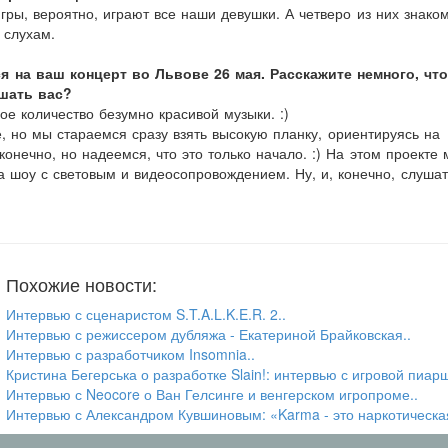
игры, вероятно, играют все наши девушки. А четверо из них знако
 слухам.
 на ваш концерт во Львове 26 мая. Расскажите немного, что
шать вас?
шое количество безумно красивой музыки. :)
е, но мы стараемся сразу взять высокую планку, ориентируясь на
онечно, но надеемся, что это только начало. :) На этом проекте
а шоу с световым и видеосопровождением. Ну, и, конечно, слуша
Похожие новости:
Интервью с сценаристом S.T.A.L.K.E.R. 2..
Интервью с режиссером дубляжа - Екатериной Брайковская..
Интервью с разработчиком Insomnia..
Кристина Бегерська о разработке Slain!: интервью с игровой пиар
Интервью с Neocore о Ван Гелсинге и венгерском игропроме..
Интервью с Александром Кувшиновым: «Karma - это наркотическая