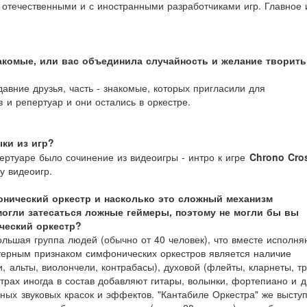
 отечественными и с иностранными разработчиками игр. Главное 
комые, или вас объединила случайность и желание творить
давние друзья, часть - знакомые, которых пригласили для
 и репертуар и они остались в оркестре.
ки из игр?
ертуаре было сочинение из видеоигры - интро к игре
Chrono Cro
у видеоигр.
фонический оркестр и насколько это сложный механизм
могли затесаться ложные геймеры, поэтому не могли бы вы
ический оркестр?
ольшая группа людей (обычно от 40 человек), что вместе исполня
терным признаком симфонических оркестров является наличие
и, альты, виолончели, контрабасы), духовой (флейты, кларнеты, т
страх иногда в состав добавляют гитары, волынки, фортепиано и д
ных звуковых красок и эффектов. "Кантабиле Оркестра" же выступ