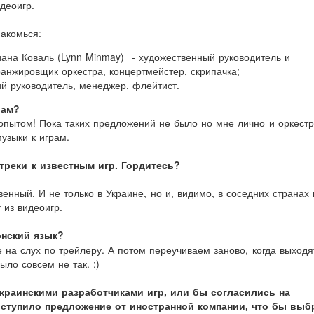
деоигр.
акомься:
ана Коваль (Lynn Minmay) - художественный руководитель и
анжировщик оркестра, концертмейстер, скрипачка;
ий руководитель, менеджер, флейтист.
рам?
опытом! Пока таких предложений не было но мне лично и оркестр
узыки к играм.
треки к известным игр. Гордитесь?
венный. И не только в Украине, но и, видимо, в соседних странах 
 из видеоигр.
онский язык?
же на слух по трейлеру. А потом переучиваем заново, когда выходя
ло совсем не так. :)
краинскими разработчиками игр, или бы согласились на
ступило предложение от иностранной компании, что бы выб