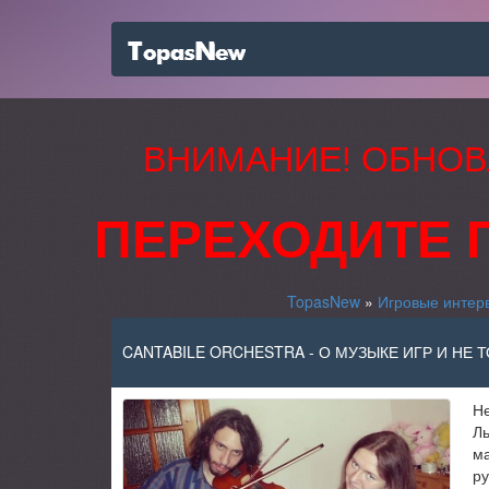
ВНИМАНИЕ! ОБНОВ
ПЕРЕХОДИТЕ 
TopasNew
»
Игровые интер
CANTABILE ORCHESTRA - О МУЗЫКЕ ИГР И НЕ 
Не
Ль
ма
ру