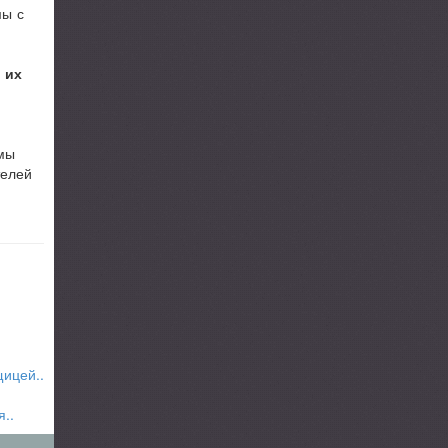
мы с
 их
 мы
телей
щицей..
..