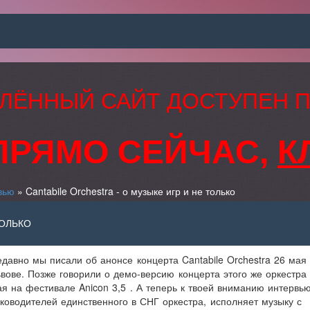
ЛЁННЫЙ САЙТ ДОСТУПЕН 
ПРЯМО СЕЙЧАС,
К
вью
» Cantabile Orchestra - о музыке игр и не только
ТОЛЬКО
давно мы писали об анонсе концерта Cantabile Orchestra 26 мая
вове. Позже говорили о демо-версию концерта этого же оркестра
я на фестивале Anicon 3,5 . А теперь к твоей вниманию интервь
ководителей единственного в СНГ оркестра, исполняет музыку с