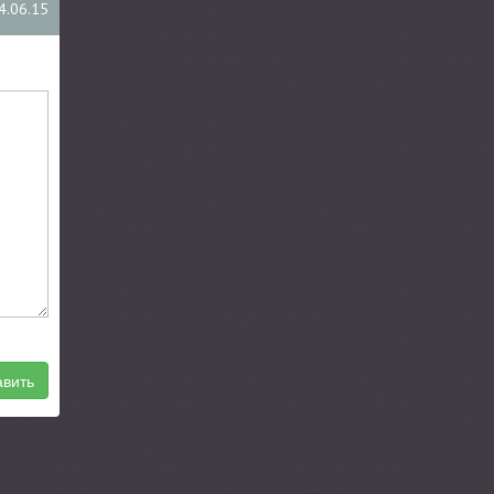
4.06.15
вить