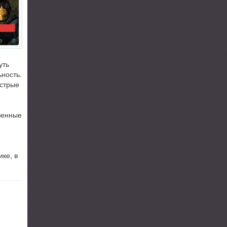
уть
ность.
острые
венные
ке, в