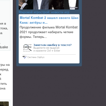
Мировой игрострой: новости игр
Mortal Kombat 2 нашел своего Шао
Кана: актёры и...
ия в
Продолжение фильма Mortal Kombat
тока,
2021 продолжает набирать четкие
на
формы. Теперь...
,
Quake
гры на
перед.
к
й
стить
 она