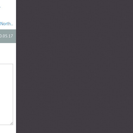
.
North..
0.05.17