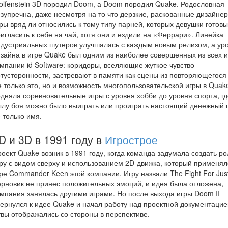
lfenstein 3D породил Doom, а Doom породил Quake. Родословная
зупречна, даже несмотря на то что дерзкие, раскованные дизайне
ры вряд ли относились к тому типу парней, которых девушки готовы
игласить к себе на чай, хотя они и ездили на «Феррари». Линейка
дустриальных шутеров улучшалась с каждым новым релизом, а ур
зайна в игре Quake был одним из наиболее совершенных из всех и
мпании id Software: коридоры, вселяющие жуткое чувство
тусторонности, застревают в памяти как сцены из повторяющегося 
 только это, но и возможность многопользовательской игры в Quak
дняла соревновательные игры с уровня хобби до уровня спорта, гд
лу боя можно было выиграть или проиграть настоящий денежный п
 только имя.
D и 3D в 1991 году в
Игрострое
оект Quake возник в 1991 году, когда команда задумала создать р
ру с видом сверху и использованием 2D-движка, который применял
ре Commander Keen этой компании. Игру назвали The Fight For Just
рновик не принес положительных эмоций, и идея была отложена,
мпания занялась другими играми. Но после выхода игры Doom II
вернулся к идее Quake и начал работу над проектной документацие
твы отображались со стороны в перспективе.