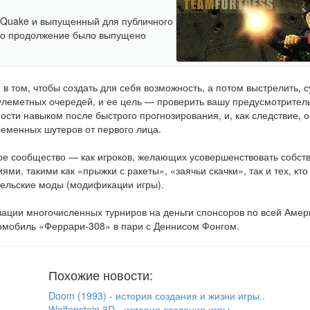
 Quake и выпущенный для публичного
Его продолжение было выпущено
ld в том, чтобы создать для себя возможность, а потом выстрелить, с
улеметных очередей, и ее цель — проверить вашу предусмотритель
ости навыком после быстрого прогнозирования, и, как следствие, 
еменных шутеров от первого лица.
ное сообщество — как игроков, желающих усовершенствовать собст
и, такими как «прыжки с ракеты», «заячьи скачки», так и тех, кто
тельские моды (модификации игры).
ации многочисленных турниров на деньги спонсоров по всей Амери
томобиль «Феррари-308» в пари с Деннисом Фонгом.
Похожие новости:
Doom (1993) - история создания и жизни игры..
Wolfenstein 3D - история создания игры..