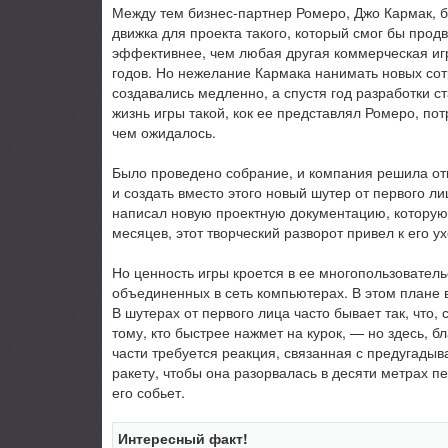
Между тем бизнес-партнер Ромеро, Джо Кармак, б
движка для проекта такого, который смог бы прод
эффективнее, чем любая другая коммерческая игр
годов. Но нежелание Кармака нанимать новых сот
создавались медленно, а спустя год разработки ст
жизнь игры такой, кок ее представлял Ромеро, по
чем ожидалось.
Было проведено собрание, и компания решила отк
и создать вместо этого новый шутер от первого л
написал новую проектную документацию, которую
месяцев, этот творческий разворот привел к его у
Но ценность игры кроется в ее многопользовател
объединенных в сеть компьютерах. В этом плане 
В шутерах от первого лица часто бывает так, что, 
тому, кто быстрее нажмет на курок, — но здесь, 
части требуется реакция, связанная с предугадыв
ракету, чтобы она разорвалась в десяти метрах п
его собьет.
Интересный факт!