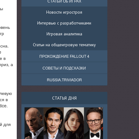
СТАТЬИ ОБ ИГРАХ
ры
Новости игростроя
Интервью с разработчиками
овень
гр
Игровая аналитика
Статьи на общеигровую тематику
сна.
e
ПРОХОЖДЕНИЕ FALLOUT 4
е в
риз, а
СОВЕТЫ И ПОДСКАЗКИ
RUSSIA.TRIVIADOR
олевую
СТАТЬЯ ДНЯ
ся в
ice.
й для