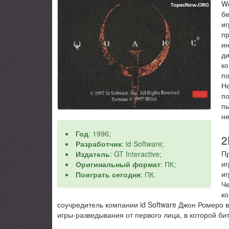
Wo
бе
иг
пр
ин
ди
ко
по
Не
по
пы
не
Год
: 1996;
2
Разработчик
: id Software;
Пр
Издатель
: GT Interactive;
иг
Оригинальный формат
: ПК;
иг
Поиграть сегодня
: ПК.
Че
ко
соучредитель компании id Software Джон Ромеро 
игры-разведывания от первого лица, в которой би