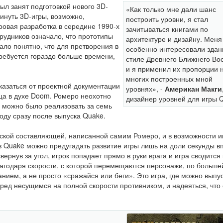
ыл занят подготовкой нового 3D-
«Как только мне дали шанс
винуть 3D-игры, возможно,
построить уровни, я стал
овая разработка в середине 1990-х
зачитываться книгами по
рудников означало, что прототипы
архитектуре и дизайну. Меня
ало понятно, что для претворения в
особенно интересовали здан
требуется гораздо больше времени,
стиле Древнего Ближнего Вос
и я применил их пропорции 
многих построенных мной
азаться от проектной документации
уровнях», -
Американ Макги
ица в духе Doom. Ромеро неохотно
дизайнер уровней для игры 
 можно было реализовать за семь
ходу сразу после выпуска Quake.
ьской составляющей, написанной самим Ромеро, и в возможности и
в Quake можно предугадать развитие игры лишь на доли секунды в
свернув за угол, игрок попадает прямо в руки врага и игра сводится 
благодаря скорости, с которой перемещаются персонажи, по больше
анием, а не просто «сражайся или беги». Это игра, где можно выпу
еред несущимся на полной скорости противником, и надеяться, что