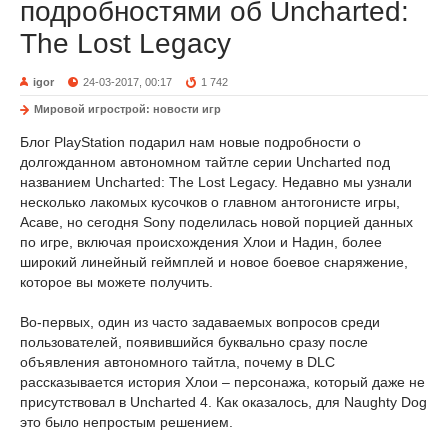
подробностями об Uncharted:
The Lost Legacy
igor
24-03-2017, 00:17
1 742
Мировой игрострой: новости игр
Блог PlayStation подарил нам новые подробности о
долгожданном автономном тайтле серии Uncharted под
названием Uncharted: The Lost Legacy. Недавно мы узнали
несколько лакомых кусочков о главном антогонисте игры,
Асаве, но сегодня Sony поделилась новой порцией данных
по игре, включая происхождения Хлои и Надин, более
широкий линейный геймплей и новое боевое снаряжение,
которое вы можете получить.
Во-первых, один из часто задаваемых вопросов среди
пользователей, появившийся буквально сразу после
объявления автономного тайтла, почему в DLC
рассказывается история Хлои – персонажа, который даже не
присутствовал в Uncharted 4. Как оказалось, для Naughty Dog
это было непростым решением.