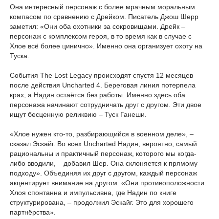
Она интересный персонаж с более мрачным моральным
компасом по сравнению с Дрейком. Писатель Джош Шерр
заметил: «Они оба охотники за сокровищами. Дрейк –
персонаж с комплексом героя, в то время как в случае с
Хлое всё более цинично». Именно она организует охоту на
Туска.
События The Lost Legacy происходят спустя 12 месяцев
после действия Uncharted 4. Береговая линия потерпела
крах, а Надин остаётся без работы. Именно здесь оба
персонажа начинают сотрудничать друг с другом. Эти двое
ищут бесценную реликвию – Туск Ганеши.
«Хлое нужен кто-то, разбирающийся в военном деле», –
сказал Эскайг. Во всех Uncharted Надин, вероятно, самый
рациональны и практичный персонаж, которого мы когда-
либо вводили, – добавил Шер. Она склоняется к прямому
подходу». Объединяя их друг с другом, каждый персонаж
акцентирует внимание на другом. «Они противоположности.
Хлоя спонтанна и импульсивна, где Надин по книге
структурирована, – продолжил Эскайг. Это для хорошего
партнёрства».