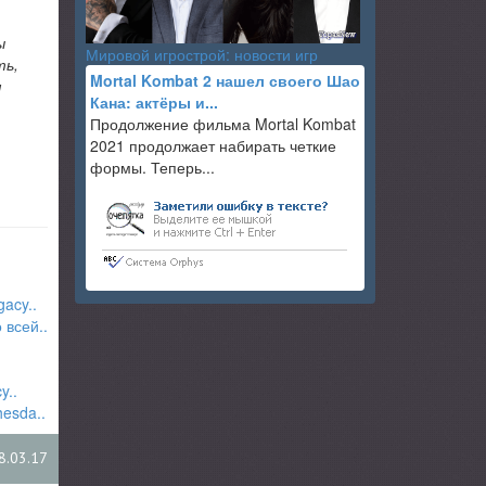
ы
Мировой игрострой: новости игр
ть,
Mortal Kombat 2 нашел своего Шао
я
Кана: актёры и...
Продолжение фильма Mortal Kombat
2021 продолжает набирать четкие
формы. Теперь...
acy..
 всей..
y..
esda..
8.03.17