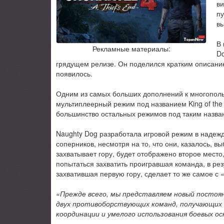
ви
пу
вы
В 
Рекламные материалы:
Do
грядущем релизе. Он поделился кратким описанием 
появилось.
Одним из самых больших дополнений к многополь
мультиплеерный режим под названием King of the H
большинство остальных режимов под таким назван
Naughty Dog разработала игровой режим в надежд
соперников, несмотря на то, что они, казалось, в
захватывает гору, будет отображено второе место,
попытаться захватить проигравшая команда, в ре
захватившая первую гору, сделает то же самое с
«Прежде всего, мы представляем новый постоянн
двух противоборствующих команд, получающих оч
координации и умелого использования боевых ос