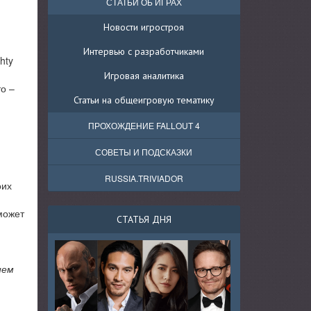
СТАТЬИ ОБ ИГРАХ
Новости игростроя
Интервью с разработчиками
hty
Игровая аналитика
о –
Статьи на общеигровую тематику
ПРОХОЖДЕНИЕ FALLOUT 4
СОВЕТЫ И ПОДСКАЗКИ
RUSSIA.TRIVIADOR
оих
 может
СТАТЬЯ ДНЯ
ием