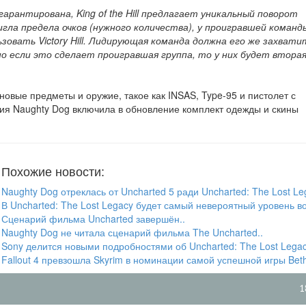
гарантирована, King of the Hill предлагает уникальный поворот
игла предела очков (нужного количества), у проигравшей команд
зовать Victory Hill. Лидирующая команда должна его же захвати
о если это сделает проигравшая группа, то у них будет втора
я новые предметы и оружие, такое как INSAS, Type-95 и пистолет с
ния Naughty Dog включила в обновление комплект одежды и скины
Похожие новости:
Naughty Dog отреклась от Uncharted 5 ради Uncharted: The Lost Leg
В Uncharted: The Lost Legacy будет самый невероятный уровень во
Сценарий фильма Uncharted завершён..
Naughty Dog не читала сценарий фильма The Uncharted..
Sony делится новыми подробностями об Uncharted: The Lost Legac
Fallout 4 превзошла Skyrim в номинации самой успешной игры Beth
1