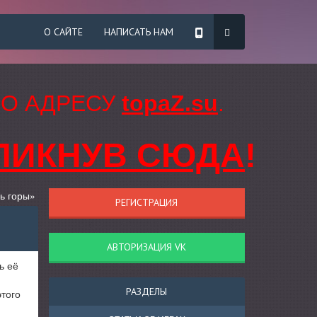
О САЙТЕ
НАПИСАТЬ НАМ
ПО АДРЕСУ
topaZ.su
.
ЛИКНУВ СЮДА
!
ь горы»
РЕГИСТРАЦИЯ
АВТОРИЗАЦИЯ VK
ь её
РАЗДЕЛЫ
этого