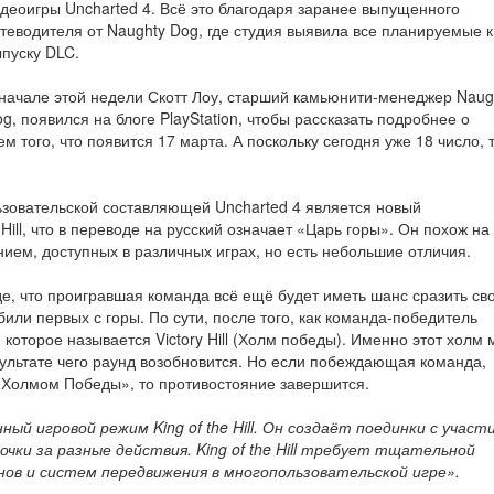
деоигры Uncharted 4. Всё это благодаря заранее выпущенного
теводителя от Naughty Dog, где студия выявила все планируемые к
пуску DLC.
начале этой недели Скотт Лоу, старший камьюнити-менеджер Naug
g, появился на блоге PlayStation, чтобы рассказать подробнее о
того, что появится 17 марта. А поскольку сегодня уже 18 число, т
зовательской составляющей Uncharted 4 является новый
ill, что в переводе на русский означает «Царь горы». Он похож на
ием, доступных в различных играх, но есть небольшие отличия.
е, что проигравшая команда всё ещё будет иметь шанс сразить св
ыбили первых с горы. По сути, после того, как команда-победитель
 которое называется Victory Hill (Холм победы). Именно этот холм
зультате чего раунд возобновится. Но если побеждающая команда,
 «Холмом Победы», то противостояние завершится.
ый игровой режим King of the Hill. Он создаёт поединки с участ
ки за разные действия. King of the Hill требует тщательной
нов и систем передвижения в многопользовательской игре».