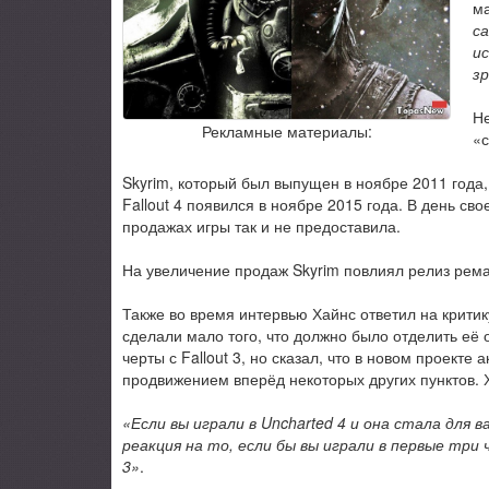
ма
са
и
зр
Не
Рекламные материалы:
«
Skyrim, который был выпущен в ноябре 2011 года,
Fallout 4 появился в ноябре 2015 года. В день сво
продажах игры так и не предоставила.
На увеличение продаж Skyrim повлиял релиз ремас
Также во время интервью Хайнс ответил на критику
сделали мало того, что должно было отделить её 
черты с Fallout 3, но сказал, что в новом проек
продвижением вперёд некоторых других пунктов. Х
«Если вы играли в Uncharted 4 и она стала для в
реакция на то, если бы вы играли в первые три 
3»
.