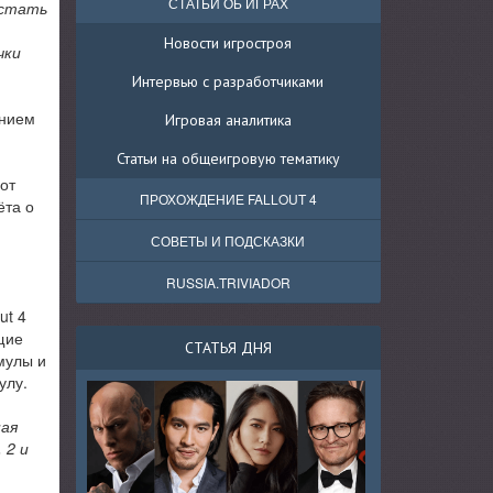
СТАТЬИ ОБ ИГРАХ
 стать
Новости игростроя
чки
Интервью с разработчиками
анием
Игровая аналитика
Статьи на общеигровую тематику
от
ПРОХОЖДЕНИЕ FALLOUT 4
ёта о
СОВЕТЫ И ПОДСКАЗКИ
RUSSIA.TRIVIADOR
ut 4
щие
СТАТЬЯ ДНЯ
мулы и
улу.
ная
 2 и