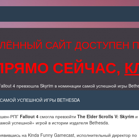
ЛЁННЫЙ САЙТ ДОСТУПЕН 
ПРЯМО СЕЙЧАС,
К
allout 4 превзошла Skyrim в номинации самой успешной игры Beth
И САМОЙ УСПЕШНОЙ ИГРЫ BETHESDA
кшен-РПГ
Fallout 4
смогла превзойти
The Elder Scrolls V: Skyrim
и 
амой успешной» игрой в истории издателя Bethesda.
явившись на Kinda Funny Gamecast, исполнительный директор по