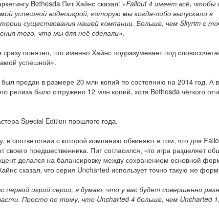
ркетингу Bethesda Пит Хайнс сказал:
«Fallout 4 имеет всё, чтобы
мой успешной видеоигрой, которую мы когда-либо выпускали в
стории существования нашей компании. Больше, чем Skyrim с то
ения того, что мы для неё сделали»
.
 сразу понятно, что именно Хайнс подразумевает под словосочет
самой успешной».
 был продан в размере 20 млн копий по состоянию на 2014 год. А в
его релиза было отгружено 12 млн копий, хотя Bethesda чёткого отч
тера Special Edition прошлого года.
, в соответствии с которой компанию обвиняют в том, что для Fallo
от своего предшественника. Пит согласился, что игра разделяет об
те акцент делался на балансировку между сохранением основной фор
айнс сказал, что серия Uncharted использует точно такую же форм
ас первой игрой серии, я думаю, что у вас будет совершенно раз
части. Просто по тому, что Uncharted 4 больше, чем Uncharted 1,