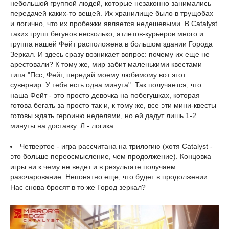
небольшой группой людей, которые незаконно занимались
передачей каких-то вещей. Их хранилище было в трущобах
и логично, что их пробежки является недешевыми. В Catalyst
таких групп бегунов несколько, атлетов-курьеров много и
группа нашей Фейт расположена в большом здании Города
Зеркал. И здесь сразу возникает вопрос: почему их еще не
арестовали? К тому же, мир забит маленькими квестами
типа "Псс, Фейт, передай моему любимому вот этот
сувернир. У тебя есть одна минута". Так получается, что
наша Фейт - это просто девочка на побегушках, которая
готова бегать за просто так и, к тому же, все эти мини-квесты
готовы ждать героиню неделями, но ей дадут лишь 1-2
минуты на доставку. Л - логика.
Четвертое - игра рассчитана на трилогию (хотя Catalyst -
это больше переосмысление, чем продолжение). Концовка
игры ни к чему не ведет и в результате получаем
разочарование. Непонятно еще, что будет в продолжении.
Нас снова бросят в то же Город зеркал?