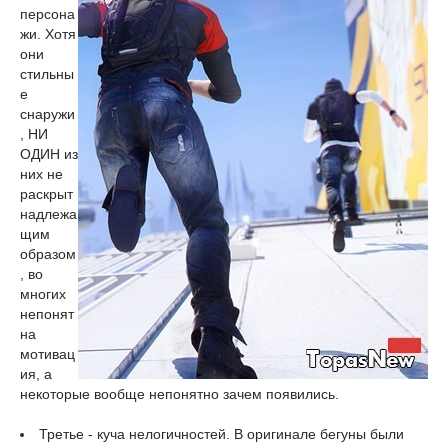
персона
жи. Хотя
они
стильны
е
снаружи
, НИ
ОДИН из
них не
раскрыт
надлежа
щим
образом
, во
многих
непонят
на
мотивац
ия, а
некоторые вообще непонятно зачем появились.
Третье - куча нелогичностей. В оригинале бегуны были