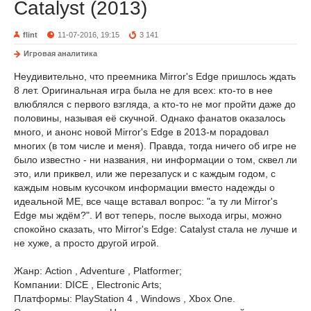
Catalyst (2013)
flint
11-07-2016, 19:15
3 141
Игровая аналитика
Неудивительно, что преемника Mirror's Edge пришлось ждать
8 лет. Оригинальная игра была не для всех: кто-то в нее
влюблялся с первого взгляда, а кто-то не мог пройти даже до
половины, называя её скучной. Однако фанатов оказалось
много, и анонс новой Mirror's Edge в 2013-м порадовал
многих (в том числе и меня). Правда, тогда ничего об игре не
было известно - ни названия, ни информации о том, сквел ли
это, или приквел, или же перезапуск и с каждым годом, с
каждым новым кусочком информации вместо надежды о
идеальной ME, все чаще вставал вопрос: "а ту ли Mirror's
Edge мы ждём?". И вот теперь, после выхода игры, можно
спокойно сказать, что Mirror's Edge: Catalyst стала не лучше и
не хуже, а просто другой игрой.
Жанр: Action , Adventure , Platformer;
Компании: DICE , Electronic Arts;
Платформы: PlayStation 4 , Windows , Xbox One.