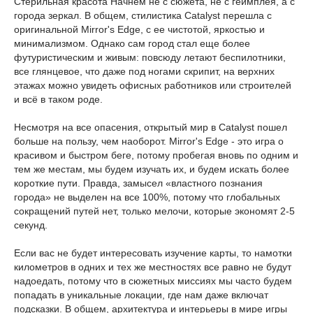
Стерильная красота Начнем не с сюжета, не с геймплея, а с
города зеркал. В общем, стилистика Catalyst перешла с
оригинальной Mirror's Edge, с ее чистотой, яркостью и
минимализмом. Однако сам город стал еще более
футуристическим и живым: повсюду летают беспилотники,
все глянцевое, что даже под ногами скрипит, на верхних
этажах можно увидеть офисных работников или строителей
и всё в таком роде.
Несмотря на все опасения, открытый мир в Catalyst пошел
больше на пользу, чем наоборот. Mirror's Edge - это игра о
красивом и быстром беге, потому пробегая вновь по одним и
тем же местам, мы будем изучать их, и будем искать более
короткие пути. Правда, замысел «властного познания
города» не выделен на все 100%, потому что глобальных
сокращений путей нет, только мелочи, которые экономят 2-5
секунд.
Если вас не будет интересовать изучение карты, то намотки
километров в одних и тех же местностях все равно не будут
надоедать, потому что в сюжетных миссиях мы часто будем
попадать в уникальные локации, где нам даже включат
подсказки. В общем, архитектура и интерьеры в мире игры