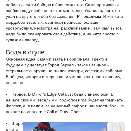
побила десятки бойцов в бронежилетах. Сами противники
вообще ведут себя почти как манекены. Ударил одного, он
упал на другого и оба без сознания.
Р - реализм
. И хотя этот
мордобой веселый, оригинал приносил больше
удовольствия, несмотря на "раскликивание": там был вызов,
надо было планировать свои действия, а не идти просто с
кулаками вперед.
Вода в ступе
Основная идея Catalyst взята из оригинала. Где-то в
будущем существует Город Зеркал - такое изящное и
стерильное снаружи, но гнилое изнутри, со своими тайнами.
В общем, история интересная и умело ведет нас к финалу,
но, но, но...
Первое. В Mirror's Edge Catalyst беда с диалогами. В
начале своими "веселыми" подколки игра будет напоминать
Форсаж, а, в целом, за ненужный пафос и наивность больше
похоже на диалоги с Call of Duty: Ghost
Второ
е - это