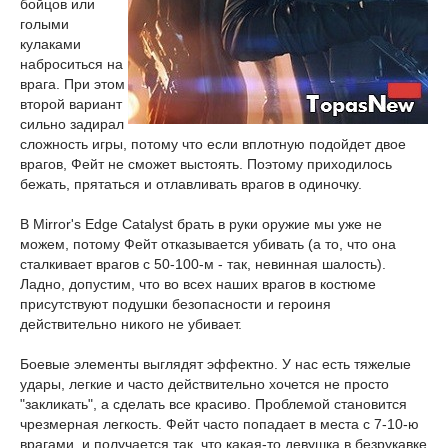
бойцов или
голыми
кулаками
наброситься на
врага. При этом
второй вариант
сильно задирал
сложность игры, потому что если вплотную подойдет двое
врагов, Фейт не сможет выстоять. Поэтому приходилось
бежать, прятаться и отлавливать врагов в одиночку.
В Mirror's Edge Catalyst брать в руки оружие мы уже не
можем, потому Фейт отказывается убивать (а то, что она
сталкивает врагов с 50-100-м - так, невинная шалость).
Ладно, допустим, что во всех наших врагов в костюме
присутствуют подушки безопасности и героиня
действительно никого не убивает.
Боевые элементы выглядят эффектно. У нас есть тяжелые
удары, легкие и часто действительно хочется не просто
"закликать", а сделать все красиво. Проблемой становится
чрезмерная легкость. Фейт часто попадает в места с 7-10-ю
врагами, и получается так, что какая-то девушка в безрукавке