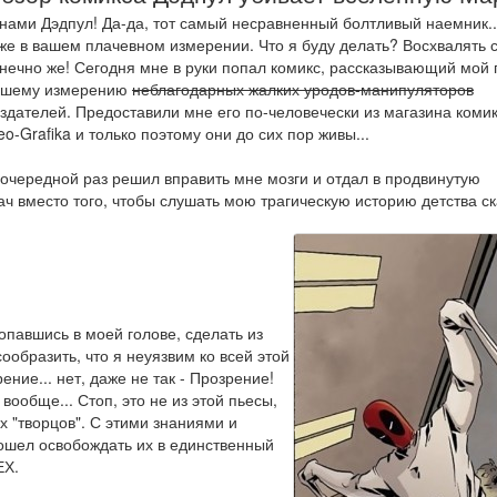
нами Дэдпул! Да-да, тот самый несравненный болтливый наемник...
же в вашем плачевном измерении. Что я буду делать? Восхвалять 
нечно же! Сегодня мне в руки попал комикс, рассказывающий мой п
ашему измерению
неблагодарных жалких уродов-манипуляторов
здателей. Предоставили мне его по-человечески из магазина коми
eo-Grafika и только поэтому они до сих пор живы...
в очередной раз решил вправить мне мозги и отдал в продвинутую
ач вместо того, чтобы слушать мою трагическую историю детства ск
опавшись в моей голове, сделать из
ообразить, что я неуязвим ко всей этой
ние... нет, даже не так - Прозрение!
вообще... Стоп, это не из этой пьесы,
ах "творцов". С этими знаниями и
ошел освобождать их в единственный
ЕХ.