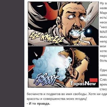
Ну 
назв
Мар
есть
неск
"нес
МАЛО
мысл
непр
мои 
хоте
пер
бол
Одна
шика
Слёз
врем
стес
бесчинств и подвигов во имя свободы. Хотя ни оди
красоты и совершенства моих ягодиц!
- И то правда.