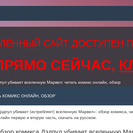
ЛЁННЫЙ САЙТ ДОСТУПЕН 
ПРЯМО СЕЙЧАС,
К
пул убивает вселенную Марвел: читать комикс онлайн, обзор
Ь КОМИКС ОНЛАЙН, ОБЗОР
эдпул убивает (истребляет) вселенную Марвел»: обзор комикса, чи
лайн первую и вторую часть, скачать на русском.
бзор комикса Дэдпул убивает вселенную Ма