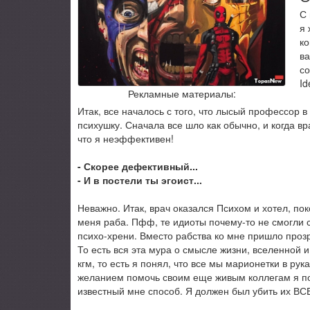
С 
я 
ко
в
со
Id
Рекламные материалы:
Итак, все началось с того, что лысый профессор 
психушку. Сначала все шло как обычно, и когда вр
что я неэффективен!
- Скорее дефективный...
- И в постели ты эгоист...
Неважно. Итак, врач оказался Психом и хотел, пок
меня раба. Пфф, те идиоты почему-то не смогли с
психо-хрени. Вместо рабства ко мне пришло прозре
То есть вся эта мура о смысле жизни, вселенной и 
кгм, то есть я понял, что все мы марионетки в рук
желанием помочь своим еще живым коллегам я п
известный мне способ. Я должен был убить их ВС