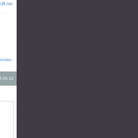
UA.net
.
колая..
5.06.16