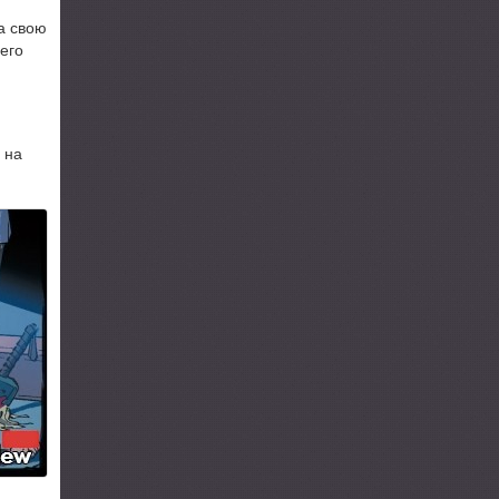
а свою
его
 на