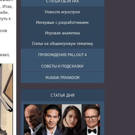
СТАТЬИ ОБ ИГРАХ
 Итак,
себя,
Новости игростроя
уть к
Интервью с разработчиками
ксов
Игровая аналитика
Статьи на общеигровую тематику
азал,
ПРОХОЖДЕНИЕ FALLOUT 4
СОВЕТЫ И ПОДСКАЗКИ
RUSSIA.TRIVIADOR
СТАТЬЯ ДНЯ