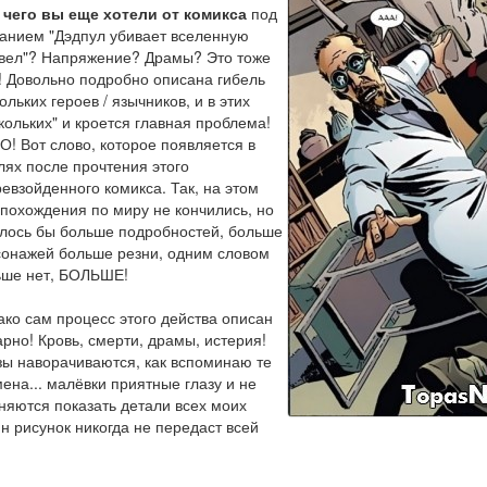
а
чего вы еще хотели от комикса
под
анием "Дэдпул убивает вселенную
вел"? Напряжение? Драмы? Это тоже
! Довольно подробно описана гибель
ольких героев / язычников, и в этих
кольких" и кроется главная проблема!
! Вот слово, которое появляется в
ях после прочтения этого
евзойденного комикса. Так, на этом
похождения по миру не кончились, но
лось бы больше подробностей, больше
сонажей больше резни, одним словом
ьше нет, БОЛЬШЕ!
ко сам процесс этого действа описан
рно! Кровь, смерти, драмы, истерия!
ы наворачиваются, как вспоминаю те
ена... малёвки приятные глазу и не
няются показать детали всех моих
н рисунок никогда не передаст всей