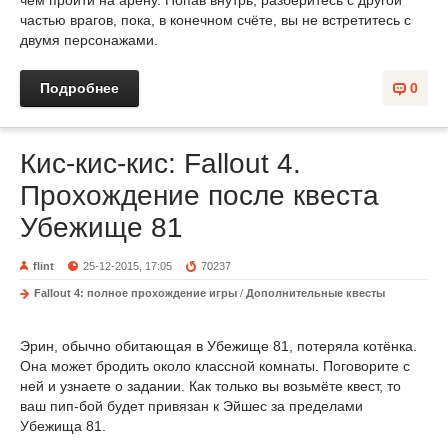
чем пройти на арену. Попав внутрь, разберитесь с другой
частью врагов, пока, в конечном счёте, вы не встретитесь с
двумя персонажами.
Подробнее
0
Кис-кис-кис: Fallout 4.
Прохождение после квеста
Убежище 81
flint
25-12-2015, 17:05
70237
Fallout 4: полное прохождение игры
/
Дополнительные квесты
Эрин, обычно обитающая в Убежище 81, потеряла котёнка.
Она может бродить около классной комнаты. Поговорите с
ней и узнаете о задании. Как только вы возьмёте квест, то
ваш пип-бой будет привязан к Эйшес за пределами
Убежища 81.