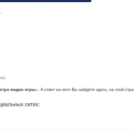
)
.
ка)
.
етро видео игры
». А ответ на него Вы найдёте здесь, на этой стр
циальных сетях: