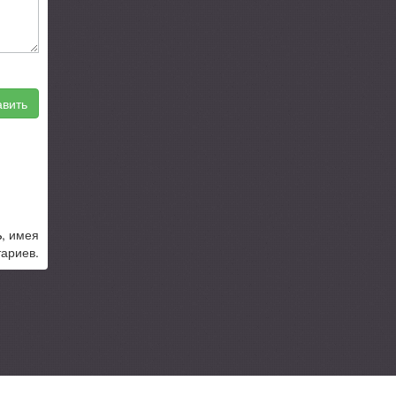
вить
%
, имея
тариев.