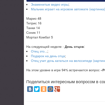
Знаменитые видео игры
;
Мальчик играет на игровом автомате (картинка
Марио 48
Тетрис 16
Танки 14
Соник 11
Мортал Комбат 5
На следующей неделе -
День отцов
:
Отец это..
.;
Подарок на день отца
;
Отец учит дочь кататься на велосипеде (картин
На этом уровне в игре 94% встречается вопрос «
Р
Поделиться интересным вопросом в со