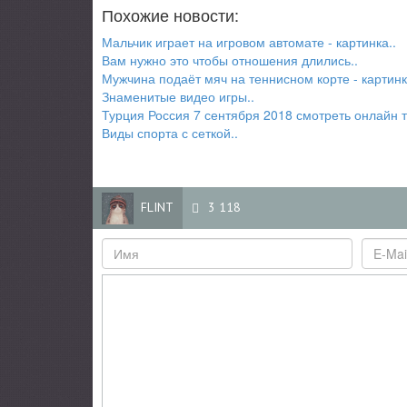
Похожие новости:
Мальчик играет на игровом автомате - картинка..
Вам нужно это чтобы отношения длились..
Мужчина подаёт мяч на теннисном корте - картинк
Знаменитые видео игры..
Турция Россия 7 сентября 2018 смотреть онлайн 
Виды спорта с сеткой..
FLINT
3 118