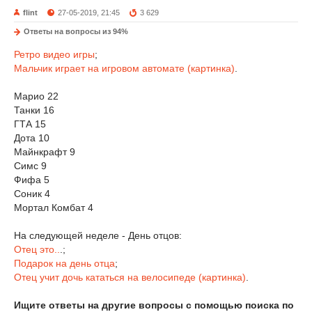
flint
27-05-2019, 21:45
3 629
Ответы на вопросы из 94%
Ретро видео игры
;
Мальчик играет на игровом автомате (картинка)
.
Марио 22
Танки 16
ГТА 15
Дота 10
Майнкрафт 9
Симс 9
Фифа 5
Соник 4
Мортал Комбат 4
На следующей неделе - День отцов:
Отец это..
.;
Подарок на день отца
;
Отец учит дочь кататься на велосипеде (картинка)
.
Ищите ответы на другие вопросы с помощью поиска по