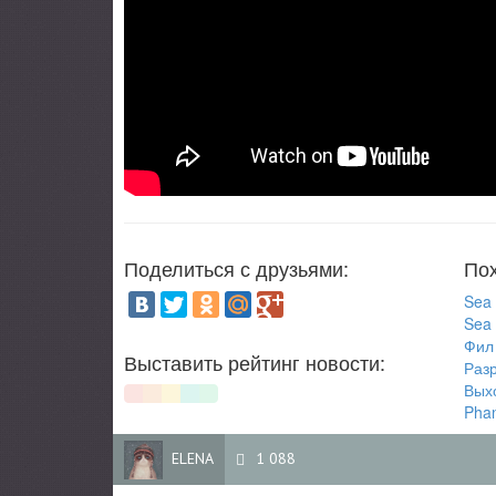
Поделиться с друзьями:
Пох
Sea 
Sea 
Фил 
Выставить рейтинг новости:
Разр
Выхо
Phan
ELENA
1 088