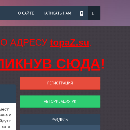
О САЙТЕ
НАПИСАТЬ НАМ
ПО АДРЕСУ
topaZ.su
.
ЛИКНУВ СЮДА
!
РЕГИСТРАЦИЯ
АВТОРИЗАЦИЯ VK
мест"
ение о
РАЗДЕЛЫ
йдут в
 хотят