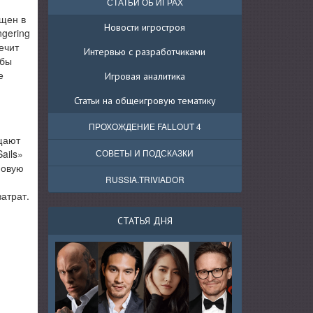
СТАТЬИ ОБ ИГРАХ
ущен в
Новости игростроя
gering
ечит
Интервью с разработчиками
обы
е
Игровая аналитика
Статьи на общеигровую тематику
ПРОХОЖДЕНИЕ FALLOUT 4
щают
ails»
СОВЕТЫ И ПОДСКАЗКИ
новую
RUSSIA.TRIVIADOR
атрат.
СТАТЬЯ ДНЯ