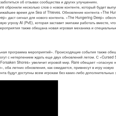
заботиться об отзывах сообщества и других улучшениях.
re обронили несколько слов о новом контенте, который будет вып
ижайшее время для Sea of Thieves. Обновление контента «The Hun
ep» даст сигнал для нового контента. «The Hungering Deep» обесп
вую угрозу AI (PvE), которая заставит экипажи работать вместе, чт
о мероприятия также обещана новая игровая механика и специальны
льная программа мероприятий». Происходящие события также обе
огут с нетерпением ждать еще двух обновлений летом. С «Cursed S
«Forsaken Shores» увеличит игровой мир. Rare обещает «опасную 
p», оба летних обновления, как ожидается, привнесут в игру новую
нта будут доступны всем игрокам без каких-либо дополнительных з