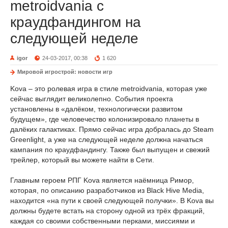
metroidvania с
краудфандингом на
следующей неделе
igor
24-03-2017, 00:38
1 620
Мировой игрострой: новости игр
Kova – это ролевая игра в стиле metroidvania, которая уже
сейчас выглядит великолепно. События проекта
установлены в «далёком, технологически развитом
будущем», где человечество колонизировало планеты в
далёких галактиках. Прямо сейчас игра добралась до Steam
Greenlight, а уже на следующей неделе должна начаться
кампания по краудфандингу. Также был выпущен и свежий
трейлер, который вы можете найти в Сети.
Главным героем РПГ Kova является наёмница Римор,
которая, по описанию разработчиков из Black Hive Media,
находится «на пути к своей следующей получки». В Kova вы
должны будете встать на сторону одной из трёх фракций,
каждая со своими собственными перками, миссиями и