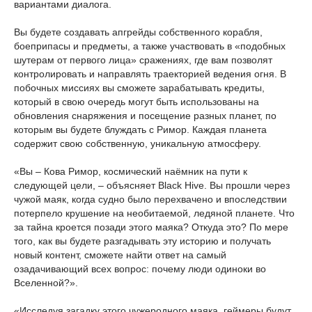
вариантами диалога.
Вы будете создавать апгрейды собственного корабля,
боеприпасы и предметы, а также участвовать в «подобных
шутерам от первого лица» сражениях, где вам позволят
контролировать и направлять траекторией ведения огня. В
побочных миссиях вы сможете зарабатывать кредиты,
который в свою очередь могут быть использованы на
обновления снаряжения и посещение разных планет, по
которым вы будете блуждать с Римор. Каждая планета
содержит свою собственную, уникальную атмосферу.
«Вы – Кова Римор, космический наёмник на пути к
следующей цели, – объясняет Black Hive. Вы прошли через
чужой маяк, когда судно было перехвачено и впоследствии
потерпело крушение на необитаемой, ледяной планете. Что
за тайна кроется позади этого маяка? Откуда это? По мере
того, как вы будете разгадывать эту историю и получать
новый контент, сможете найти ответ на самый
озадачивающий всех вопрос: почему люди одиноки во
Вселенной?».
«Исследуя загадку этого чужеродного маяка, геймеры будут