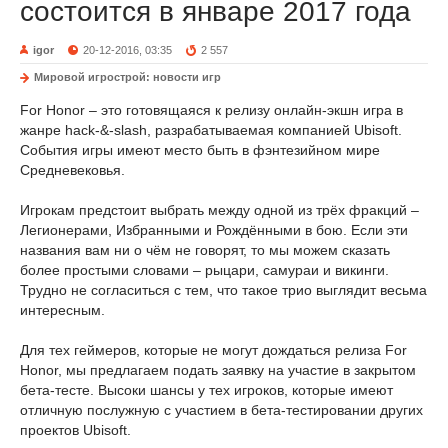
состоится в январе 2017 года
igor
20-12-2016, 03:35
2 557
Мировой игрострой: новости игр
For Honor – это готовящаяся к релизу онлайн-экшн игра в
жанре hack-&-slash, разрабатываемая компанией Ubisoft.
События игры имеют место быть в фэнтезийном мире
Средневековья.
Игрокам предстоит выбрать между одной из трёх фракций –
Легионерами, Избранными и Рождёнными в бою. Если эти
названия вам ни о чём не говорят, то мы можем сказать
более простыми словами – рыцари, самураи и викинги.
Трудно не согласиться с тем, что такое трио выглядит весьма
интересным.
Для тех геймеров, которые не могут дождаться релиза For
Honor, мы предлагаем подать заявку на участие в закрытом
бета-тесте. Высоки шансы у тех игроков, которые имеют
отличную послужную с участием в бета-тестировании других
проектов Ubisoft.