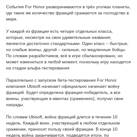
События For Honor разворачиваются в трёх уголках планеты,
где такое же количество фракций сражаются за господство в
мире.
У каждой из фракции есть четыре отдельных класса,
которые, несмотря на свои удивительные названия,
являются достаточно стандартными. Один класс – быстрые,
но слабые воины, другой – сильные, но медленные бойцы.
По словам разработчиков, всё в игре сбалансировано, но
может измениться в любой момент, поскольку игру находится
на стадии альфа-тестирования.
Параллельно с запуском бета-тестирования For Honor
компания Ubisoft начинает официально начинает войну
фракций. Будет определена фракция-победитель, а все
воины, участвующие в ивентах (сражениях), получат свои
награды.
По словам Ubisoft, война фракций длится в течение 10
недель. Каждый воин, участвующий в любом отдельном
сражении, приносит пользу своей фракции. В конце 10
недель война заканчивается, подводятся итоги, по