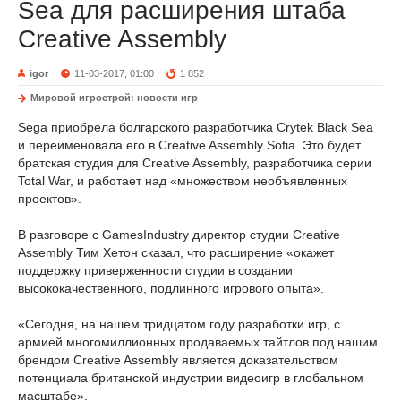
Sea для расширения штаба
Creative Assembly
igor
11-03-2017, 01:00
1 852
Мировой игрострой: новости игр
Sega приобрела болгарского разработчика Crytek Black Sea
и переименовала его в Creative Assembly Sofia. Это будет
братская студия для Creative Assembly, разработчика серии
Total War, и работает над «множеством необъявленных
проектов».
В разговоре с GamesIndustry директор студии Creative
Assembly Тим Хетон сказал, что расширение «окажет
поддержку приверженности студии в создании
высококачественного, подлинного игрового опыта».
«Сегодня, на нашем тридцатом году разработки игр, с
армией многомиллионных продаваемых тайтлов под нашим
брендом Creative Assembly является доказательством
потенциала британской индустрии видеоигр в глобальном
масштабе».