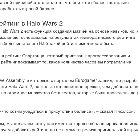
авной причиной этого стало то, что они хотят более тщательно
оработать игровой баланс.
ейтинг в Halo Wars 2
Halo Wars 2 есть функция создания матчей на основе навыков, но, 
жалению, основываясь на результатах геймера никакого рейтинга
в большинстве игр Halo такой рейтинг имел место быть.
аш рейтинг Спартанца, который привязан к прогрессированию и
 рейтинг показывает то, какое количество часов вы потратили на
e Assembly, в интервью с порталом Eurogamer заявил, что разраб
ти Halo Wars 2, насколько это возможно прежде, чем добавлять р
я на огромное множество бета-тестов, которые были проведены до 
 что хотим убедиться в присутствии баланса», – сказал Николсон.
ны, мы полагаем, что у нас имеется хорошо сбалансированная игра
уем добавить рейтинг, но не в момент релиза оригинальной игры