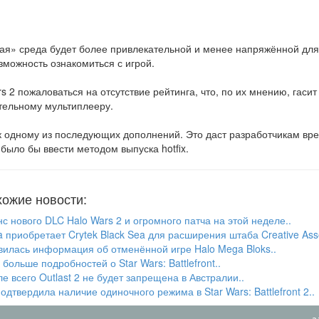
овая» среда будет более привлекательной и менее напряжённой для
зможность ознакомиться с игрой.
2 пожаловаться на отсутствие рейтинга, что, по их мнению, гасит
тельному мультиплееру.
к одному из последующих дополнений. Это даст разработчикам вр
было бы ввести методом выпуска hotfix.
ожие новости:
с нового DLC Halo Wars 2 и огромного патча на этой неделе..
 приобретает Crytek Black Sea для расширения штаба Creative Ass
илась информация об отменённой игре Halo Mega Bloks..
больше подробностей о Star Wars: Battlefront..
е всего Outlast 2 не будет запрещена в Австралии..
одтвердила наличие одиночного режима в Star Wars: Battlefront 2..