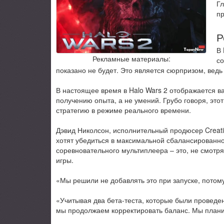
Гл
пр
Р
В 
Рекламные материалы:
со
показано не будет. Это является сюрпризом, ведь 
В настоящее время в Halo Wars 2 отображается в
получению опыта, а не умений. Грубо говоря, этот
стратегию в режиме реального времени.
Дэвид Николсон, исполнительный продюсер Creativ
хотят убедиться в максимальной сбалансированнос
соревновательного мультиплеера – это, не смотр
игры.
«Мы решили не добавлять это при запуске, потому
«Учитывая два бета-теста, которые были проведе
мы продолжаем корректировать баланс. Мы планир