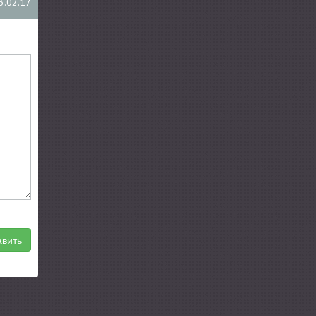
3.02.17
вить