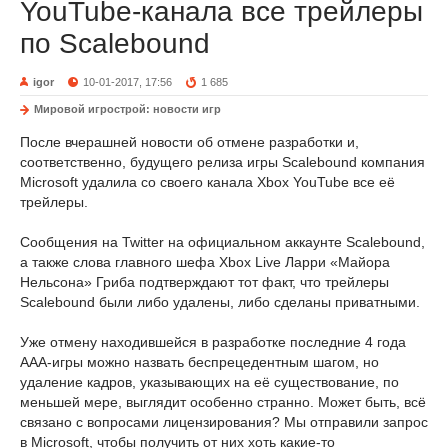
YouTube-канала все трейлеры
по Scalebound
igor
10-01-2017, 17:56
1 685
Мировой игрострой: новости игр
После вчерашней новости об отмене разработки и,
соответственно, будущего релиза игры Scalebound компания
Microsoft удалила со своего канала Xbox YouTube все её
трейлеры.
Сообщения на Twitter на официальном аккаунте Scalebound,
а также слова главного шефа Xbox Live Ларри «Майора
Нельсона» Гриба подтверждают тот факт, что трейлеры
Scalebound были либо удалены, либо сделаны приватными.
Уже отмену находившейся в разработке последние 4 года
AAA-игры можно назвать беспрецедентным шагом, но
удаление кадров, указывающих на её существование, по
меньшей мере, выглядит особенно странно. Может быть, всё
связано с вопросами лицензирования? Мы отправили запрос
в Microsoft, чтобы получить от них хоть какие-то