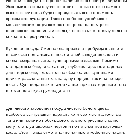
Не стоит обходить стороной наличие коньячниц и хайрикены.
Экономить в этом случае не стоит – только стекло самого
высокого качества будет оправдывать свою стоимость
сроком эксплуатации. Также оно более устойчиво к
механическим нагрузкам разного рода, на нем реже
появляются царапины и сколы, что позволяет стеклу дольше
сохранять прозрачность.
Кухонная посуда Именно она призвана пробуждать аппетит
и всячески подталкивать посетителей заведения снова и
снова возвращаться за кулинарными изысками. Помимо
стандартных блюд и салатниц, глубоких тарелок и тарелок
для вторых блюд, желательно обзавестись супницами,
причем рассчитанных как на одну порцию, так и на четыре-
шесть. Суп, поданный в такой чашке, признак хорошего тона
и отменного вкуса руководителя.
Для любого заведения посуда чистого белого цвета
наиболее выигрышный вариант, хотя светлые пастельные
тона или наличие небольшого стильного рисунка вполне
могут стать узнаваемой чертой и почти визитной карточкой
кафе. Стоит также отметить, что чайные и кофейные чашки,