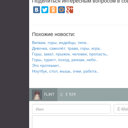
Поделиться интересным вопросом в со
Похожие новости:
Вигвам, горы, индейцы, типи..
Девочка, самолёт, трава, горы, игра..
Горы, закат, прыжок, человек, пропасть..
Горы, турист, поход, рюкзак, небо..
Это протекает..
Ноутбук, стол, мышь, очки, работа..
FLINT
3 929