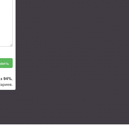
вить
з 94%
,
ариев.