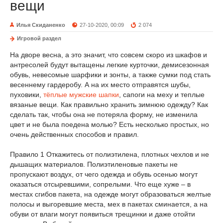
вещи
Илья Скиданенко
27-10-2020, 00:09
2 074
Игровой раздел
На дворе весна, а это значит, что совсем скоро из шкафов и
антресолей будут вытащены легкие курточки, демисезонная
обувь, невесомые шарфики и зонты, а также сумки под стать
весеннему гардеробу. А на их место отправятся шубы,
пуховики,
тёплые мужские шапки
, сапоги на меху и теплые
вязаные вещи. Как правильно хранить зимнюю одежду? Как
сделать так, чтобы она не потеряла форму, не изменила
цвет и не была поедена молью? Есть несколько простых, но
очень действенных способов и правил.
Правило 1 Откажитесь от полиэтилена, плотных чехлов и не
дышащих материалов. Полиэтиленовые пакеты не
пропускают воздух, от чего одежда и обувь осенью могут
оказаться отсыревшими, сопрелыми. Что еще хуже – в
местах сгибов пакета, на одежде могут образоваться желтые
полосы и выгоревшие места, мех в пакетах сминается, а на
обуви от влаги могут появиться трещинки и даже отойти