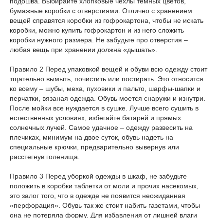
подошва. Выбирайте хлопковые чехлы темных цветов,
бумажные коробки с отверстиями. Отлично с хранением
вещей справятся коробки из гофрокартона, чтобы не искать
коробки, можно купить гофрокартон и из него сложить
коробки нужного размера. Не забудьте про отверстия –
любая вещь при хранении должна «дышать».
Правило 2 Перед упаковкой вещей и обуви всю одежду стоит
тщательно вымыть, почистить или постирать. Это относится
ко всему – шубы, меха, пуховики и пальто, шарфы-шапки и
перчатки, вязаная одежда. Обувь моется снаружи и изнутри.
После мойки все нуждается в сушке. Лучше всего сушить в
естественных условиях, избегайте батарей и прямых
солнечных лучей. Самое удачное – одежду развесить на
плечиках, минимум на двое суток, обувь надеть на
специальные крючки, предварительно вывернув или
расстегнув голенища.
Правило 3 Перед уборкой одежды в шкаф, не забудьте
положить в коробки таблетки от моли и прочих насекомых,
это залог того, что в одежде не появится неожиданная
«перфорация». Обувь так же стоит набить газетами, чтобы
она не потеряла форму. Для избавления от лишней влаги