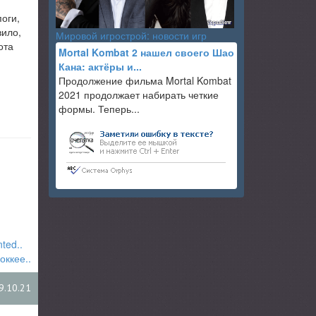
оги,
вило,
Мировой игрострой: новости игр
ота
Mortal Kombat 2 нашел своего Шао
Кана: актёры и...
Продолжение фильма Mortal Kombat
2021 продолжает набирать четкие
формы. Теперь...
ted..
оккее..
9.10.21