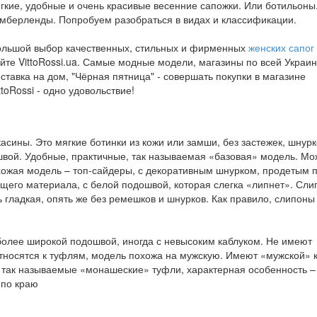
гкие, удобные и очень красивые весенние сапожки. Или ботильоны
мберленды. Попробуем разобраться в видах и классификации.
ольшой выбор качественных, стильных и фирменных
женских сапог
йте VittoRossi.ua. Самые модные модели, магазины по всей Украин
ставка на дом, "Чёрная пятница" - совершать покупки в магазине
ttoRossi - одно удовольствие!
ины. Это мягкие ботинки из кожи или замши, без застежек, шнурк
вой. Удобные, практичные, так называемая «базовая» модель. Мо
хожая модель – топ-сайдеры, с декоративным шнурком, продетым 
щего материала, с белой подошвой, которая слегка «липнет». Сли
 гладкая, опять же без ремешков и шнурков. Как правило, слипоны
более широкой подошвой, иногда с невысоким каблуком. Не имеют
носятся к туфлям, модель похожа на мужскую. Имеют «мужской» к
так называемые «монашеские» туфли, характерная особенность –
 по краю