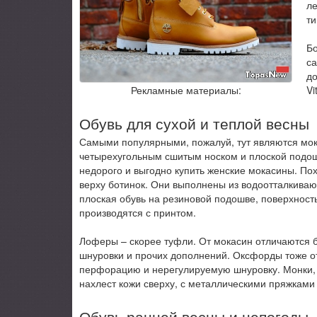
ле
ти
Б
са
до
Vi
Рекламные материалы:
Обувь для сухой и теплой весны
Самыми популярными, пожалуй, тут являются мокас
четырехугольным сшитым носком и плоской подош
недорого и выгодно купить женские мокасины. По
верху ботинок. Они выполнены из водоотталкиваю
плоская обувь на резиновой подошве, поверхность
производятся с принтом.
Лоферы – скорее туфли. От мокасин отличаются 
шнуровки и прочих дополнений. Оксфорды тоже от
перфорацию и нерегулируемую шнуровку. Монки, 
нахлест кожи сверху, с металлическими пряжками
Обувь ранней весны и непогоды