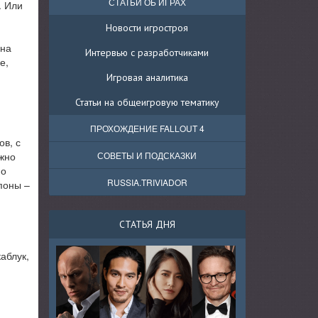
СТАТЬИ ОБ ИГРАХ
. Или
Новости игростроя
на
Интервью с разработчиками
е,
Игровая аналитика
Статьи на общеигровую тематику
ПРОХОЖДЕНИЕ FALLOUT 4
ов, с
жно
СОВЕТЫ И ПОДСКАЗКИ
по
RUSSIA.TRIVIADOR
поны –
СТАТЬЯ ДНЯ
аблук,