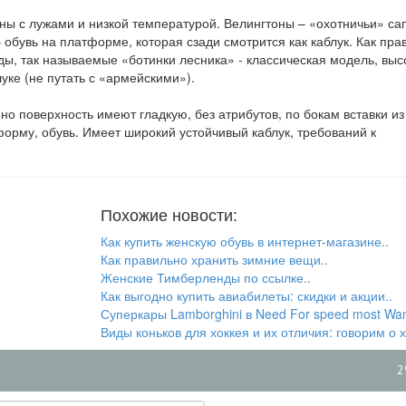
ны с лужами и низкой температурой. Велингтоны – «охотничьи» сап
обувь на платформе, которая сзади смотрится как каблук. Как пра
ды, так называемые «ботинки лесника» - классическая модель, выс
уке (не путать с «армейскими»).
о поверхность имеют гладкую, без атрибутов, по бокам вставки из
форму, обувь. Имеет широкий устойчивый каблук, требований к
Похожие новости:
Как купить женскую обувь в интернет-магазине..
Как правильно хранить зимние вещи..
Женские Тимберленды по ссылке..
Как выгодно купить авиабилеты: скидки и акции..
Суперкары Lamborghini в Need For speed most Wan
Виды коньков для хоккея и их отличия: говорим о х
2