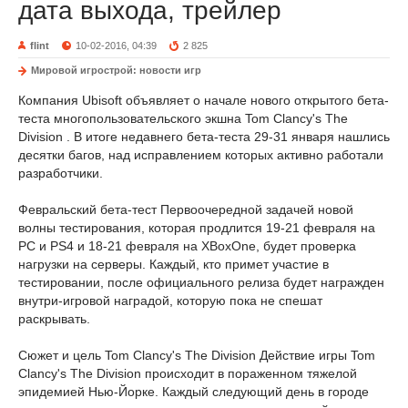
дата выхода, трейлер
flint
10-02-2016, 04:39
2 825
Мировой игрострой: новости игр
Компания Ubisoft объявляет о начале нового открытого бета-
теста многопользовательского экшна Tom Clancy's The
Division . В итоге недавнего бета-теста 29-31 января нашлись
десятки багов, над исправлением которых активно работали
разработчики.
Февральский бета-тест Первоочередной задачей новой
волны тестирования, которая продлится 19-21 февраля на
PC и PS4 и 18-21 февраля на XBoxOne, будет проверка
нагрузки на серверы. Каждый, кто примет участие в
тестировании, после официального релиза будет награжден
внутри-игровой наградой, которую пока не спешат
раскрывать.
Сюжет и цель Tom Clancy's The Division Действие игры Tom
Clancy's The Division происходит в пораженном тяжелой
эпидемией Нью-Йорке. Каждый следующий день в городе