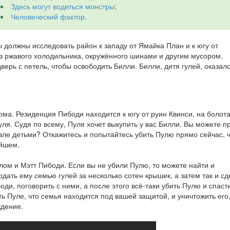
Здесь могут водиться монстры
;
Человеческий фактор
.
 должны исследовать район к западу от Ямайка План и к югу от
з ржавого холодильника, окружённого шинами и другим мусором.
ерь с петель, чтобы освободить Билли. Билли, дитя гулей, оказалс
ома. Резиденция Пибоди находится к югу от руин Квинси, на болота
уля. Судя по всему, Пуля хочет выкупить у вас Билли. Вы можете п
говле детьми? Откажитесь и попытайтесь убить Пулю прямо сейчас, 
ейшем.
олом и Мэтт Пибоди. Если вы не убили Пулю, то можете найти и
дать ему семью гулей за несколько сотен крышек, а затем так и сд
ди, поговорить с ними, а после этого всё-таки убить Пулю и спаст
ть Пуле, что семья находится под вашей защитой, и уничтожить его
ждение.