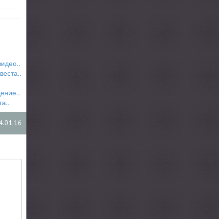
идео..
веста..
ение..
а..
4.01.16