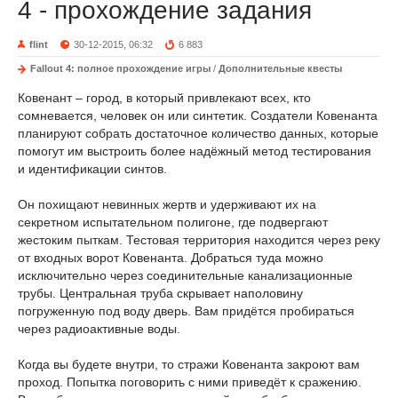
4 - прохождение задания
flint
30-12-2015, 06:32
6 883
Fallout 4: полное прохождение игры
/
Дополнительные квесты
Ковенант – город, в который привлекают всех, кто
сомневается, человек он или синтетик. Создатели Ковенанта
планируют собрать достаточное количество данных, которые
помогут им выстроить более надёжный метод тестирования
и идентификации синтов.
Он похищают невинных жертв и удерживают их на
секретном испытательном полигоне, где подвергают
жестоким пыткам. Тестовая территория находится через реку
от входных ворот Ковенанта. Добраться туда можно
исключительно через соединительные канализационные
трубы. Центральная труба скрывает наполовину
погруженную под воду дверь. Вам придётся пробираться
через радиоактивные воды.
Когда вы будете внутри, то стражи Ковенанта закроют вам
проход. Попытка поговорить с ними приведёт к сражению.