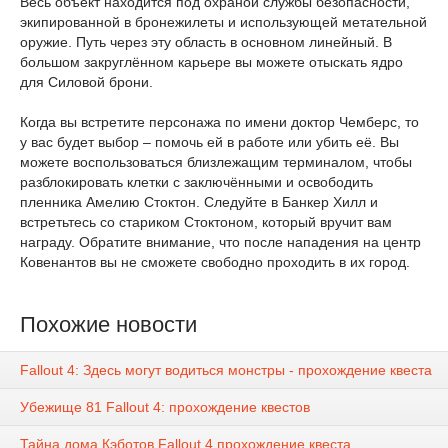
Весь объект находится под охраной службы безопасности,
экипированной в бронежилеты и использующей метательной
оружие. Путь через эту область в основном линейный. В
большом закруглённом карьере вы можете отыскать ядро
для Силовой брони.
Когда вы встретите персонажа по имени доктор Чемберс, то
у вас будет выбор – помочь ей в работе или убить её. Вы
можете воспользоваться близлежащим терминалом, чтобы
разблокировать клетки с заключёнными и освободить
пленника Амелию Стоктон. Следуйте в Банкер Хилл и
встретьтесь со стариком Стоктоном, который вручит вам
награду. Обратите внимание, что после нападения на центр
Ковенантов вы не сможете свободно проходить в их город.
Похожие новости
Fallout 4: Здесь могут водиться монстры - прохождение квеста
Убежище 81 Fallout 4: прохождение квестов
Тайна дома Кэботов Fallout 4 прохождение квеста