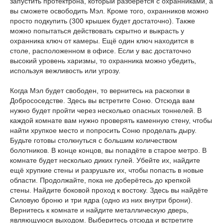
запустить протектрона, который разберётся с охранниками, а
вы сможете освободить Мэл. Кроме того, охранников можно
просто подкупить (300 крышек будет достаточно). Также
можно попытаться действовать скрытно и выкрасть у
охранника ключ от камеры. Ещё один ключ находится в
столе, расположенном в офисе. Если у вас достаточно
высокий уровень харизмы, то охранника можно убедить,
используя вежливость или угрозу.
Когда Мэл будет свободен, то вернитесь на раскопки в
Добрососедстве. Здесь вы встретите Соню. Отсюда вам
нужно будет пройти через несколько опасных тоннелей. В
каждой комнате вам нужно проверять каменную стену, чтобы
найти хрупкое место и попросить Соню проделать дыру.
Будьте готовы столкнуться с большим количеством
болотников. В конце концов, вы попадёте в старое метро. В
комнате будет несколько диких гулей. Убейте их, найдите
ещё хрупкие стены и разрушьте их, чтобы попасть в новые
области. Продолжайте, пока не доберётесь до крепкой
стены. Найдите боковой проход к востоку. Здесь вы найдёте
Силовую броню и три ядра (одно из них внутри брони).
Вернитесь к комнате и найдите металлическую дверь,
являющуюся выходом. Выберитесь отсюда и встретите