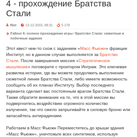
4 - прохождение Братства
Стали
flint
13-12-2015, 08:31
5 179
Fallout 4: полное прохождение игры
/
Братство Стали: сюжетные и
побочные задания
Этот квест чем-то схож с заданием «
Масс Фьюжн
» фракции
Институт, но в данном случае выполняется за
Братство
Стали
. После завершения миссия «
Стратегическое
мышление
» поговорите с проктором Инграм. Это ключевая
развилка истории, где вы можете продолжить выполнение
сюжетной линии Братства Стали, либо имеете возможность
сообщить об их планах Институту. Выбор последнего
варианта сделает вас постоянным врагом Братства Стали.
Также обратите внимание на то, что в этой миссии вы
подвергнитесь воздействию огромного количество
излучения, так что смело запрыгивайте в силовую броню или
запасайтесь антирадинами.
Работаем в Масс Фьюжн Переместитесь до крыши здания
«Масс Фьюжн», уничтожьте всех синтетиков, используя