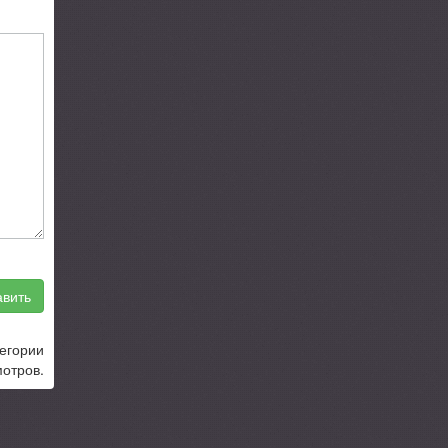
вить
тегории
отров.