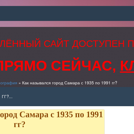
ЛЁННЫЙ САЙТ ДОСТУПЕН 
ПРЯМО СЕЙЧАС,
К
еография
» Как назывался город Самара с 1935 по 1991 гг?
ГГ?...