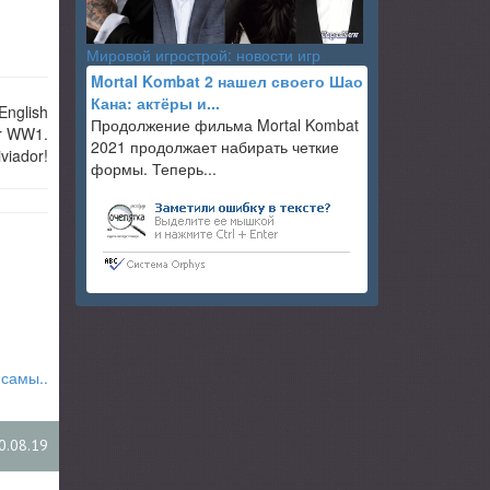
Мировой игрострой: новости игр
Mortal Kombat 2 нашел своего Шао
Кана: актёры и...
English
Продолжение фильма Mortal Kombat
er WW1.
2021 продолжает набирать четкие
viador!
формы. Теперь...
 самы..
0.08.19