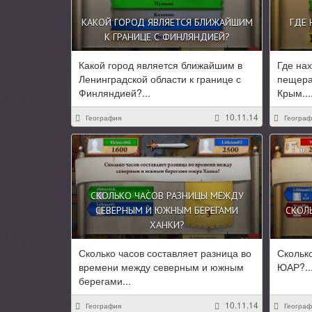
КАКОЙ ГОРОД ЯВЛЯЕТСЯ БЛИЖАЙШИМ
ГДЕ
К ГРАНИЦЕ С ФИНЛЯНДИЕЙ?
Какой город является ближайшим в
Где на
Ленинградской области к границе с
пещера
Финляндией?...
Крым...
10.11.14
География
Географ
СКОЛЬКО ЧАСОВ РАЗНИЦЫ МЕЖДУ
СЕВЕРНЫМ И ЮЖНЫМ БЕРЕГАМИ
СКОЛ
ХАНКИ?
Сколько часов составляет разница во
Скольк
времени между северным и южным
ЮАР?..
берегами...
10.11.14
География
Географ