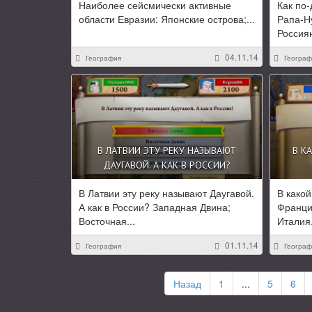
Наиболее сейсмически активные
Как по-
области Евразии: Японские острова;...
Рапа-Н
Россиян
04.11.14
География
Географ
В ЛАТВИИ ЭТУ РЕКУ НАЗЫВАЮТ
В К
ДАУГАВОЙ. А КАК В РОССИИ?
В Латвии эту реку называют Даугавой.
В како
А как в России? Западная Двина;
Франци
Восточная...
Италия.
01.11.14
География
Географ
Назад
1
...
5
6