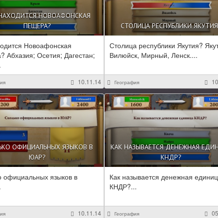
 НАХОДИТСЯ НОВОАФОНСКАЯ
ПЕЩЕРА?
СТОЛИЦА РЕСПУБЛИКИ ЯКУТИЯ
ходится Новоафонская
Столица республики Якутия? Якут
? Абхазия; Осетия; Дагестан;
Вилюйск, Мирный, Ленск....
.
10.11.14
10
ия
География
ЬКО ОФИЦИАЛЬНЫХ ЯЗЫКОВ В
КАК НАЗЫВАЕТСЯ ДЕНЕЖНАЯ ЕДИ
ЮАР?
КНДР?
о официальных языков в
Как называется денежная едини
.
КНДР?...
10.11.14
05
ия
География