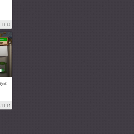
.11.14
НЬ
мум;
.11.14