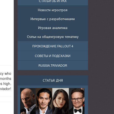
СТАТЬИ ОБ ИГРАХ
Новости игростроя
Интервью с разработчиками
Игровая аналитика
Статьи на общеигровую тематику
ПРОХОЖДЕНИЕ FALLOUT 4
СОВЕТЫ И ПОДСКАЗКИ
RUSSIA.TRIVIADOR
ncy who
 months
СТАТЬЯ ДНЯ
es high.
viador!