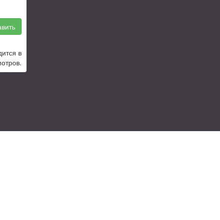
вить
дится в
отров.