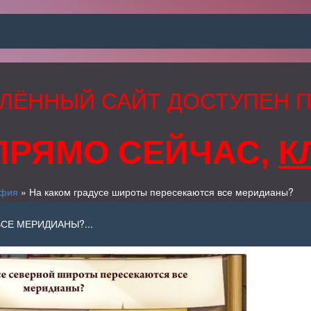
ЛЁННЫЙ САЙТ ДОСТУПЕН 
ПРЯМО СЕЙЧАС,
К
афия
» На каком градусе широты пересекаются все меридианы?
СЕ МЕРИДИАНЫ?...