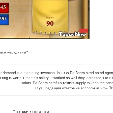
 все меридианы?
eir demand is a marketing invention. In 1938 De Beers hired an ad age
ring is worth 1 month's salary. It worked so well they increased it to 2
salary. De Beers carefully resticts supply to keep the pric
С ув., редакция ответов на вопросы из игры Tri
Похожие новости: