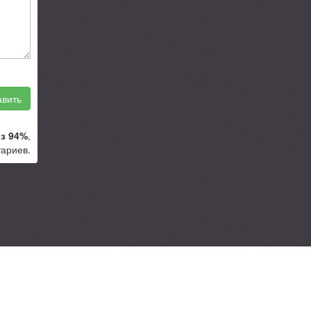
вить
з 94%
,
ариев.