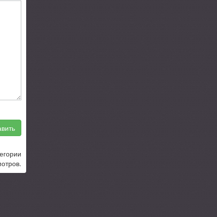
вить
тегории
отров.