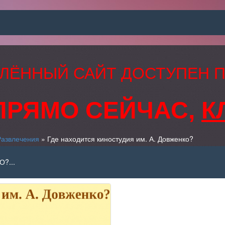
ЛЁННЫЙ САЙТ ДОСТУПЕН 
ПРЯМО СЕЙЧАС,
К
Развлечения
» Где находится киностудия им. А. Довженко?
?...