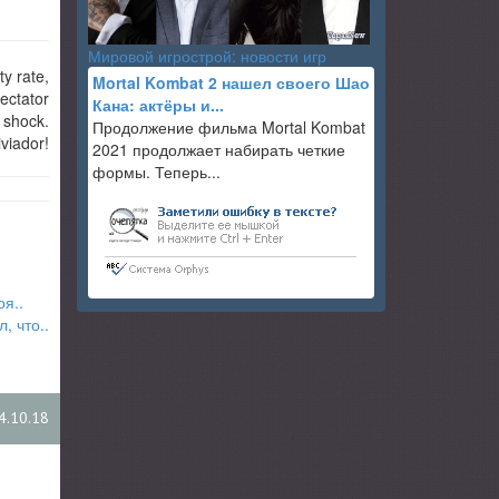
Мировой игрострой: новости игр
y rate,
Mortal Kombat 2 нашел своего Шао
pectator
Кана: актёры и...
 shock.
Продолжение фильма Mortal Kombat
viador!
2021 продолжает набирать четкие
формы. Теперь...
я..
, что..
4.10.18