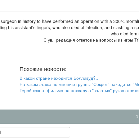
 surgeon in history to have performed an operation with a 300% mortalit
ting his assistant's fingers, who also died of infection, and slashing a s
who died form
С ув., редакция ответов на вопросы из игры Tri
Похожие новости:
В какой стране находится Болливуд?..
На каком этаже по мнению группы "Секрет" находится "Мо
Герой какого фильма на похвалу о "золотых" руках ответил
1