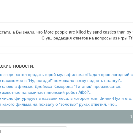
стати, а Вы знали, что More people are killed by sand castles than by 
С ув., редакция ответов на вопросы из игры Tri
ожие новости:
го зверя хотел продать герой мультфильма «Падал прошлогодний с
 насекомое в "Ну, погоди!" помешало волку поднять штангу?..
е слово в фильме Джеймса Кэмерона "Титаник" произносится..
е животное напоминает японский робот Aibo?..
 число фигурирует в названи леса, в котором жил Винни-Пух и его.
 какого фильма на похвалу о "золотых" руках ответил, что..
1