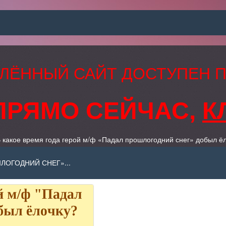
ЛЁННЫЙ САЙТ ДОСТУПЕН 
ПРЯМО СЕЙЧАС,
К
 какое время года герой м/ф «Падал прошлогодний снег» добыл ё
ЛОГОДНИЙ СНЕГ»...