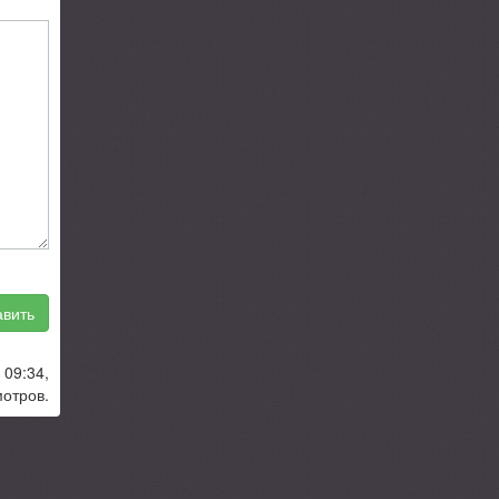
вить
 09:34,
отров.