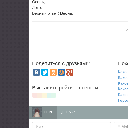
Осень;
Лето.
Верный ответ:
Весна
.
К
Поделиться с друзьями:
Пох
Како
Какое
Како
Выставить рейтинг новости:
Како
Какое
Герой
FLINT
1 333