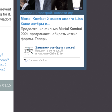
prevent
Мировой игрострой: новости игр
for it.
Mortal Kombat 2 нашел своего Шао
viador!
Кана: актёры и...
Продолжение фильма Mortal Kombat
2021 продолжает набирать четкие
формы. Теперь...
..
?..
сону?..
s»?..
es?..
9.01.15