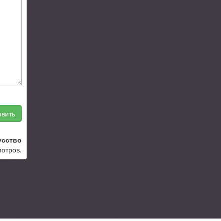
вить
усство
мотров.