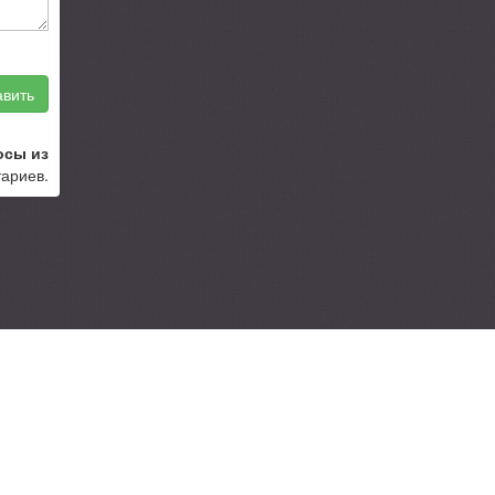
вить
осы из
тариев.