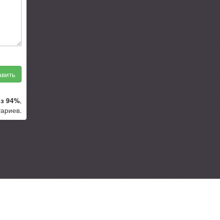
вить
з 94%
,
ариев.