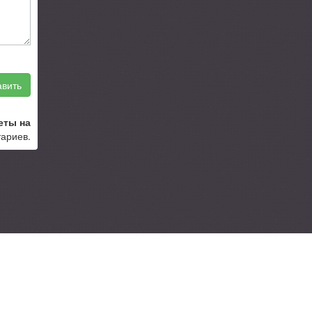
вить
еты на
тариев.