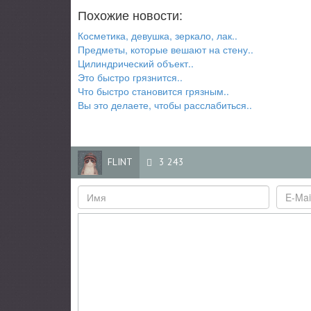
Похожие новости:
Косметика, девушка, зеркало, лак..
Предметы, которые вешают на стену..
Цилиндрический объект..
Это быстро грязнится..
Что быстро становится грязным..
Вы это делаете, чтобы расслабиться..
FLINT
3 243