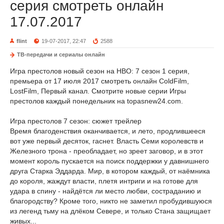
серия смотреть онлайн
17.07.2017
flint
19-07-2017, 22:47
2588
ТВ-передачи и сериалы онлайн
Игра престолов новый сезон на HBO: 7 сезон 1 серия,
премьера от 17 июля 2017 смотреть онлайн ColdFilm,
LostFilm, Первый канал. Смотрите новые серии Игры
престолов каждый понедельник на topasnew24.com.
Игра престолов 7 сезон: сюжет трейлер
Время благоденствия оканчивается, и лето, продлившееся
вот уже первый десяток, гаснет. Власть Семи королевств и
Железного трона - преобладает, но зреет заговор, и в этот
момент король пускается на поиск поддержки у давнишнего
друга Старка Эддарда. Мир, в котором каждый, от наёмника
до короля, жаждут власти, плетя интриги и на готове для
удара в спину - найдётся ли место любви, состраданию и
благородству? Кроме того, никто не заметил пробудившуюся
из легенд тьму на длёком Севере, и только Стана защищает
живых...