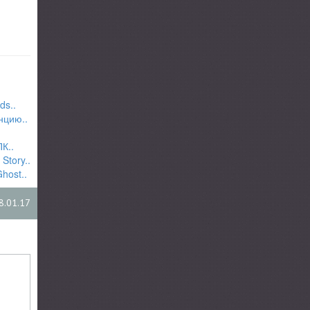
ds..
нцию..
К..
Story..
host..
8.01.17