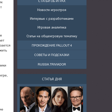
СТАТЬИ ОБ ИГРАХ
ик
т
Новости игростроя
Интервью с разработчиками
Игровая аналитика
ще
Статьи на общеигровую тематику
ает
рается
ПРОХОЖДЕНИЕ FALLOUT 4
жить
СОВЕТЫ И ПОДСКАЗКИ
RUSSIA.TRIVIADOR
чики
игре,
СТАТЬЯ ДНЯ
ие