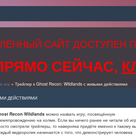
ЛЁННЫЙ САЙТ ДОСТУПЕН 
ПРЯМО СЕЙЧАС,
К
и игр
» Трейлер к Ghost Recon: Wildlands с живыми действиями
ЫМИ ДЕЙСТВИЯМИ
host Recon Wildlands
можно назвать игру, посвящённую
емяпровождению на холме. Если вы ничего ранее не читали об игр
осто смотрели трейлеры, то наверняка придёте именно к такому в
ждый видеоролик начинается с того, что демонстрирует человека