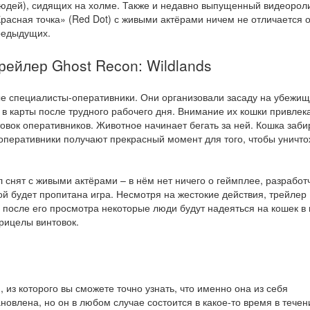
юдей), сидящих на холме. Также и недавно выпущенный видеорол
расная точка» (Red Dot) с живыми актёрами ничем не отличается о
редыдущих.
рейлер Ghost Recon: Wildlands
ые специалисты-оперативники. Они организовали засаду на убежи
т в карты после трудного рабочего дня. Внимание их кошки привлек
товок оперативников. Животное начинает бегать за ней. Кошка заби
о оперативники получают прекрасный момент для того, чтобы уничто
 снят с живыми актёрами – в нём нет ничего о геймплее, разработ
й будет пропитана игра. Несмотря на жестокие действия, трейлер
 после его просмотра некоторые люди будут надеяться на кошек в 
рицелы винтовок.
, из которого вы сможете точно узнать, что именно она из себя
новлена, но он в любом случае состоится в какое-то время в течен