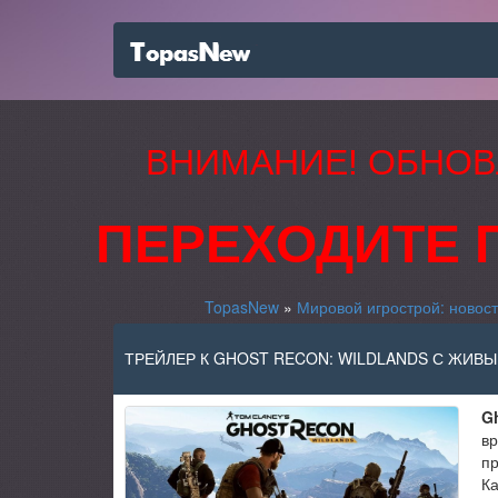
ВНИМАНИЕ! ОБНОВ
ПЕРЕХОДИТЕ 
TopasNew
»
Мировой игрострой: новост
ТРЕЙЛЕР К GHOST RECON: WILDLANDS С ЖИВ
G
вр
пр
Ка