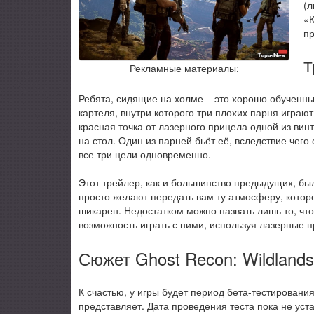
(л
«К
п
Т
Рекламные материалы:
Ребята, сидящие на холме – это хорошо обученн
картеля, внутри которого три плохих парня играю
красная точка от лазерного прицела одной из вин
на стол. Один из парней бьёт её, вследствие чег
все три цели одновременно.
Этот трейлер, как и большинство предыдущих, был
просто желают передать вам ту атмосферу, которо
шикарен. Недостатком можно назвать лишь то, что
возможность играть с ними, используя лазерные п
Сюжет Ghost Recon: Wildlands
К счастью, у игры будет период бета-тестирования
представляет. Дата проведения теста пока не уста