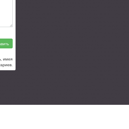
вить
%
, имея
ариев.