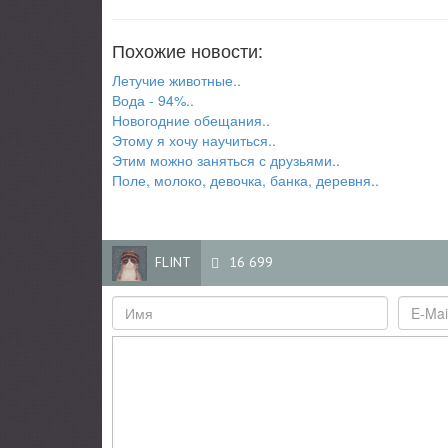
Похожие новости:
Летучие животные..
Вода - 94%..
Новогодние обещания..
Этому я хочу научиться..
Этим можно заняться с друзьями..
Поле, молоко, девочка, банка, деревня..
FLINT
16 699