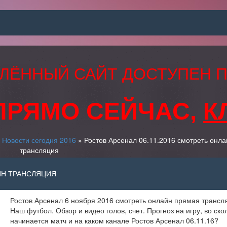
ЛЁННЫЙ САЙТ ДОСТУПЕН 
ПРЯМО СЕЙЧАС,
К
»
Новости сегодня 2016
» Ростов Арсенал 06.11.2016 смотреть онла
трансляция
ЙН ТРАНСЛЯЦИЯ
Ростов Арсенал 6 ноября 2016 смотреть онлайн прямая трансл
Наш футбол. Обзор и видео голов, счет. Прогноз на игру, во ско
начинается матч и на каком канале Ростов Арсенал 06.11.16?