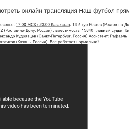
мотреть онлайн трансляция Наш футбол пря
ресенье.
17:00 МСК / 20:00 Казахстан
. 13-й тур Ростов (Ростов-на-До
2 (Ростов-на-Дону, Россия) , вместимость: 15840 Главный судья: К
лександр Кудрявцев (Санкт-Петербург, Россия) Ассистент: Рафаэль
гатиков (Казань, Россия). Все работает нормально?