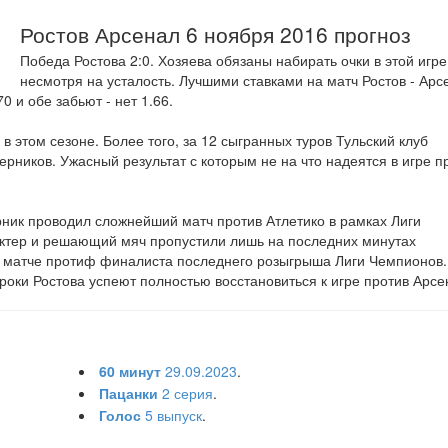
Ростов Арсенал 6 ноября 2016 прогноз
Победа Ростова 2:0. Хозяева обязаны набирать очки в этой игре
несмотря на усталость. Лучшими ставками на матч Ростов - Арс
 и обе забьют - нет 1.66.
в этом сезоне. Более того, за 12 сыгранных туров Тульский клуб
ерников. Ужасный результат с которым не на что надеятся в игре п
орник проводил сложнейший матч против Атлетико в рамках Лиги
актер и решающий мяч пропустили лишь на последних минутах
т в матче протиф финалиста последнего розыгрыша Лиги Чемпионов.
гроки Ростова успеют полностью восстановиться к игре против Арсе
60 минут
29.09.2023
.
Пацанки
2 серия
.
Голос
5 выпуск
.