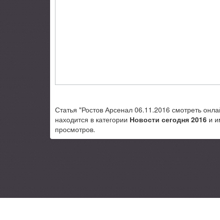
Статья "Ростов Арсенал 06.11.2016 смотреть онла
находится в категории
Новости сегодня 2016
и и
просмотров.