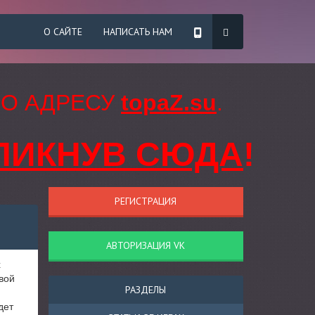
О САЙТЕ
НАПИСАТЬ НАМ
ПО АДРЕСУ
topaZ.su
.
ЛИКНУВ СЮДА
!
РЕГИСТРАЦИЯ
АВТОРИЗАЦИЯ VK
х
вой
РАЗДЕЛЫ
дет