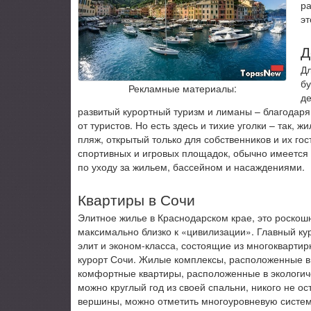
ра
эт
Д
Дл
бу
Рекламные материалы:
де
развитый курортный туризм и лиманы – благодаря
от туристов. Но есть здесь и тихие уголки – так
пляж, открытый только для собственников и их го
спортивных и игровых площадок, обычно имеется
по уходу за жильем, бассейном и насаждениями.
Квартиры в Сочи
Элитное жилье в Краснодарском крае, это роскош
максимально близко к «цивилизации». Главный к
элит и эконом-класса, состоящие из многоквартир
курорт Сочи. Жилые комплексы, расположенные в 
комфортные квартиры, расположенные в экологич
можно круглый год из своей спальни, никого не 
вершины, можно отметить многоуровневую систем