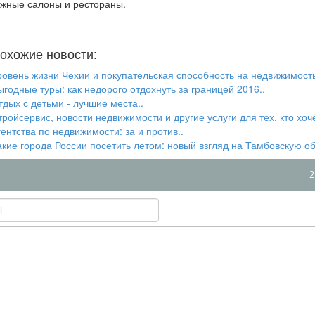
ожные салоны и рестораны.
охожие новости:
ровень жизни Чехии и покупательская способность на недвижимость
ыгодные туры: как недорого отдохнуть за границей 2016..
тдых с детьми - лучшие места..
тройсервис, новости недвижимости и другие услуги для тех, кто хоче
гентства по недвижимости: за и против..
акие города России посетить летом: новый взгляд на Тамбовскую об
2