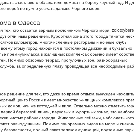
довать счастливого обладателя домика на берегу круглый год. И д
ого порой не нужно уезжать дальше Черного моря.
ома в Одесса
я тех, кто остается верным поклонником Черного моря, zolotoyber
дут отличным решением. Курортная зона этого города тянется нес
сятков километров, многочисленные рестораны и ночные клубы,
 всему этому город находится в постоянном движении и буквально
, жилье премиум-класса в жилищных комплексах обычно имеет собств
стей. Помимо обзорных террас, прогулочных зон, разнообразных
 служба, за определенную плату проводящая все необходимые ра
ное решение для тех, кто даже во время отдыха вынужден находит
урортный центр России имеет множество жилищных комплексов пре
ных домов, или же коттеджей и вилл. Отдельно можно отметить гор
первой береговой линии, парковых и курортных зонах, это наибол
ески чистых районах города. Живописные пейзажи, наблюдать кот
оставят равнодушными. Помимо панорамных видов на море и снежн
у безопасности, полный пакет телекоммуникаций, подземные парк