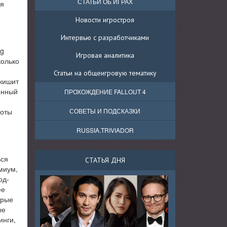
СТАТЬИ ОБ ИГРАХ
ля
Новости игростроя
Интервью с разработчиками
eg
Игровая аналитика
колько
Статьи на общеигровую тематику
 кишит
енный
ПРОХОЖДЕНИЕ FALLOUT 4
боты
СОВЕТЫ И ПОДСКАЗКИ
RUSSIA.TRIVIADOR
ься
СТАТЬЯ ДНЯ
миум,
од-
ее
орые
ые
инги,