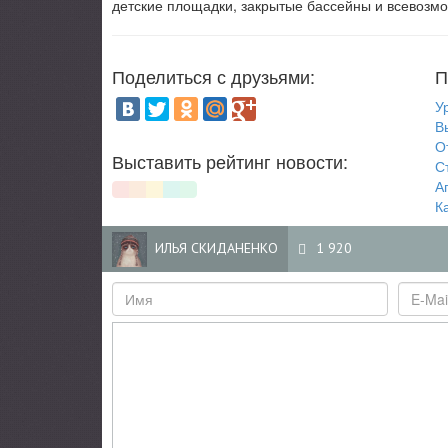
детские площадки, закрытые бассейны и всевозм
Поделиться с друзьями:
П
У
В
О
Выставить рейтинг новости:
С
А
К
ИЛЬЯ СКИДАНЕНКО
1 920