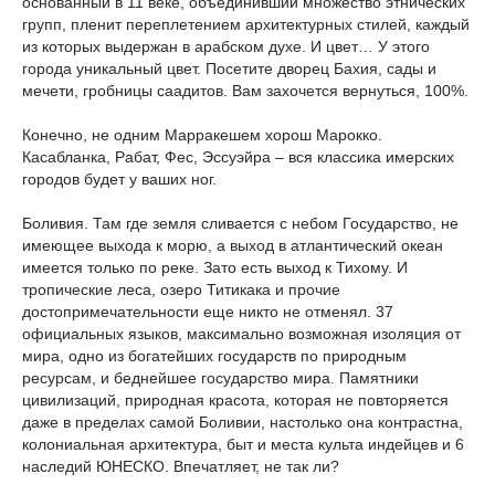
основанный в 11 веке, объединивший множество этнических
групп, пленит переплетением архитектурных стилей, каждый
из которых выдержан в арабском духе. И цвет… У этого
города уникальный цвет. Посетите дворец Бахия, сады и
мечети, гробницы саадитов. Вам захочется вернуться, 100%.
Конечно, не одним Марракешем хорош Марокко.
Касабланка, Рабат, Фес, Эссуэйра – вся классика имерских
городов будет у ваших ног.
Боливия. Там где земля сливается с небом Государство, не
имеющее выхода к морю, а выход в атлантический океан
имеется только по реке. Зато есть выход к Тихому. И
тропические леса, озеро Титикака и прочие
достопримечательности еще никто не отменял. 37
официальных языков, максимально возможная изоляция от
мира, одно из богатейших государств по природным
ресурсам, и беднейшее государство мира. Памятники
цивилизаций, природная красота, которая не повторяется
даже в пределах самой Боливии, настолько она контрастна,
колониальная архитектура, быт и места культа индейцев и 6
наследий ЮНЕСКО. Впечатляет, не так ли?