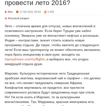
провести лето 2016?
flint
17-06-2016, 09:53
2 493
Игровой раздел
Лето – отличное время для отпуска, новых впечатлений и
позитивного настроения. Если берег Турции уже набил
оскомину, Эмираты уже не впечатляют нефтью и роскошью,
Индия – контрастами, значит стоить освоить новую
программу отдыха. Да такую, чтобы хватило до следующего
лета! Если ваш туроператор не может обеспечить желаемое,
пора брать инициативу в свои руки, заходить на
tripmydream.com/ru/flights
, и выбирать все, что угодно
жаждущей отдыха душе.
Марокко. Культурно-историческое лето Традиционная
арабская экзотика, марокканский чай и серфинг – это далеко
не все, что сможет предложить северная Африка.
Комфортом жертвовать не придется, все прелести
современного релакса будут предложены еще при отеле.
Но! Уж если ехать в Марокко, то за культурными
впечатлениями. Так, Марракеш, красная жемчужина юга,