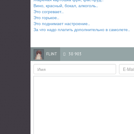
Вино, красный, бокал, алкоголь..
Это согревает..
Это горькое..
Это поднимает настроение..
За что надо платить дополнительно в самолете..
FLINT
30 903