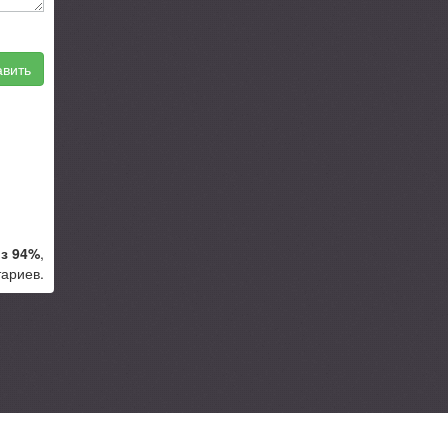
вить
з 94%
,
ариев.