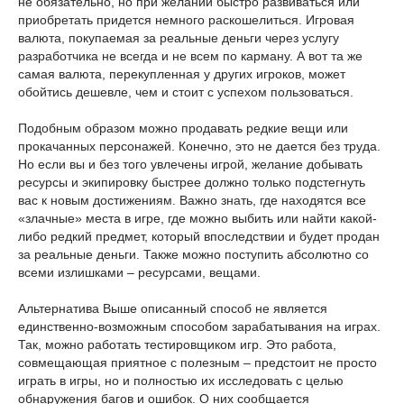
не обязательно, но при желании быстро развиваться или
приобретать придется немного раскошелиться. Игровая
валюта, покупаемая за реальные деньги через услугу
разработчика не всегда и не всем по карману. А вот та же
самая валюта, перекупленная у других игроков, может
обойтись дешевле, чем и стоит с успехом пользоваться.
Подобным образом можно продавать редкие вещи или
прокачанных персонажей. Конечно, это не дается без труда.
Но если вы и без того увлечены игрой, желание добывать
ресурсы и экипировку быстрее должно только подстегнуть
вас к новым достижениям. Важно знать, где находятся все
«злачные» места в игре, где можно выбить или найти какой-
либо редкий предмет, который впоследствии и будет продан
за реальные деньги. Также можно поступить абсолютно со
всеми излишками – ресурсами, вещами.
Альтернатива Выше описанный способ не является
единственно-возможным способом зарабатывания на играх.
Так, можно работать тестировщиком игр. Это работа,
совмещающая приятное с полезным – предстоит не просто
играть в игры, но и полностью их исследовать с целью
обнаружения багов и ошибок. О них сообщается