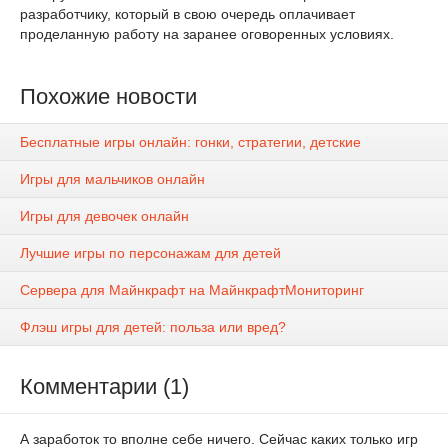
разработчику, который в свою очередь оплачивает
проделанную работу на заранее оговоренных условиях.
Похожие новости
Бесплатные игры онлайн: гонки, стратегии, детские
Игры для мальчиков онлайн
Игры для девочек онлайн
Лучшие игры по персонажам для детей
Сервера для Майнкрафт на МайнкрафтМониторинг
Флэш игры для детей: польза или вред?
Комментарии (1)
А заработок то вполне себе ничего. Сейчас каких только игр