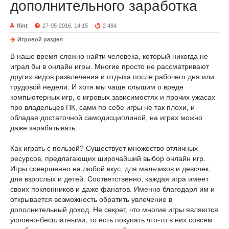
дополнительного заработка
flint
27-05-2016, 14:15
2 484
Игровой раздел
В наше время сложно найти человека, который никогда не
играл бы в онлайн игры. Многие просто не рассматривают
других видов развлечения и отдыха после рабочего дня или
трудовой недели. И хотя мы чаще слышим о вреде
компьютерных игр, о игровых зависимостях и прочих ужасах
про владельцев ПК, сами по себе игры не так плохи, и
обладая достаточной самодисциплиной, на играх можно
даже зарабатывать.
Как играть с пользой? Существует множество отличных
ресурсов, предлагающих широчайший выбор онлайн игр.
Игры совершенно на любой вкус, для мальчиков и девочек,
для взрослых и детей. Соответственно, каждая игра имеет
своих поклонников и даже фанатов. Именно благодаря им и
открывается возможность обратить увлечение в
дополнительный доход. Не секрет, что многие игры являются
условно-бесплатными, то есть покупать что-то в них совсем