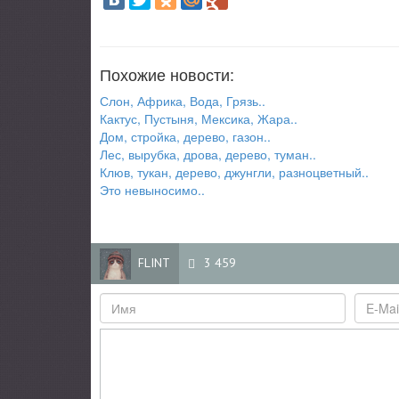
Похожие новости:
Слон, Африка, Вода, Грязь..
Кактус, Пустыня, Мексика, Жара..
Дом, стройка, дерево, газон..
Лес, вырубка, дрова, дерево, туман..
Клюв, тукан, дерево, джунгли, разноцветный..
Это невыносимо..
FLINT
3 459