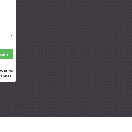
вить
осы из
тариев.